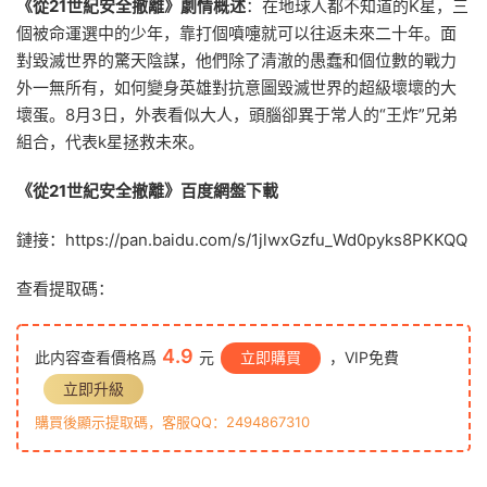
《從21世紀安全撤離》劇情概述
：在地球人都不知道的K星，三
個被命運選中的少年，靠打個
噴嚏
就可以往返未來二十年。面
對毀滅世界的驚天陰謀，他們除了清澈的愚蠢和個位數的戰力
外一無所有，如何變身英雄對抗意圖毀滅世界的超級壞壞的大
壞蛋。8月3日，外表看似大人，頭腦卻異于常人的“王炸”兄弟
組合，代表k星拯救未來。
《從21世紀安全撤離》百度網盤下載
鏈接：https://pan.baidu.com/s/1jlwxGzfu_Wd0pyks8PKKQQ
查看提取碼：
4.9
此内容查看價格爲
元
立即購買
，VIP免費
立即升級
購買後顯示提取碼，客服QQ：2494867310