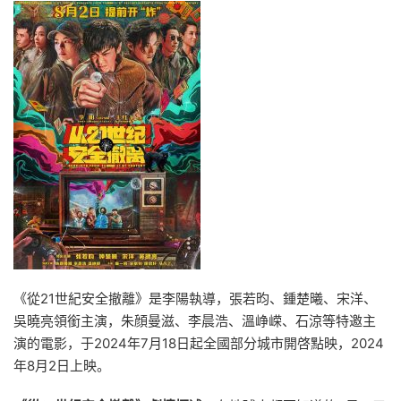
《從21世紀安全撤離》是
李陽
執導，
張若昀
、
鍾楚曦
、
宋洋
、
吳曉亮
領銜主演，
朱顔曼滋
、
李晨浩
、
溫峥嵘
、
石涼
等特邀主
演的電影，于2024年7月18日起全國部分城市開啓點映，2024
年8月2日上映。