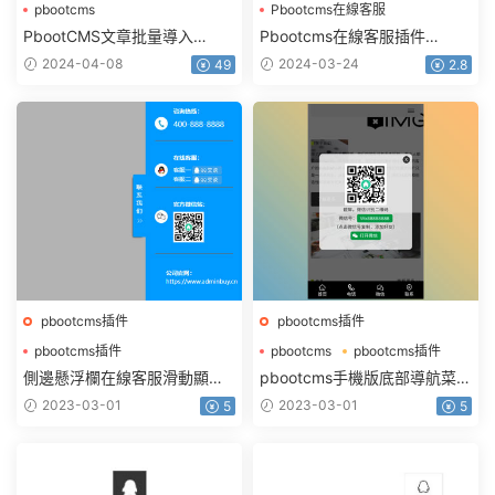
pbootcms
Pbootcms在線客服
PbootCMS批量發布文章
Pbootcms在線客服插件
PbootCMS文章批量導入
Pbootcms在線客服插件
PbootCMS批量添加文章
pbootcms站群文章更新發布王
jQuery橙色右側抽屜式在線客
2024-04-08
2024-03-24
49
2.8
圖片批量上傳軟件
服代碼
pbootcms插件
pbootcms插件
pbootcms插件
pbootcms
pbootcms插件
側邊懸浮欄在線客服滑動顯示
pbootcms手機版底部導航菜單
效果(pbootcms插件)
插件(pbootcms插件)
2023-03-01
2023-03-01
5
5