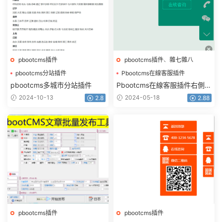
pbootcms插件
pbootcms插件
、
雜七雜八
pbootcms分站插件
Pbootcms在線客服插件
pbootcms多城市分站插件
QQ在線客服代碼
pbootcms多城市分站插件
Pbootcms在線客服插件右側懸
右側懸浮在線客服
浮菜單-自适應手機
2024-10-13
2024-05-18
2.8
2.88
pbootcms插件
pbootcms插件