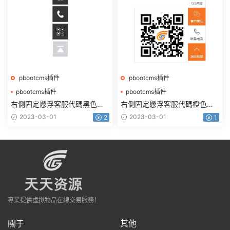
pbootcms插件
pbootcms插件
pbootcms插件
pbootcms插件
右側固定懸浮客服代碼黑色
右側固定懸浮客服代碼橙色
(pbootcms插件)
(pbootcms插件)
2023-03-01
2023-03-01
2
1
專業提供虛拟物品在線交易服務！
關于
其他