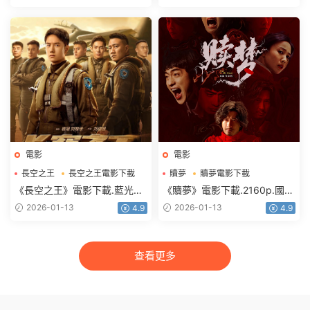
電影
電影
長空之王
長空之王電影下載
贖夢
贖夢電影下載
《長空之王》電影下載.藍光版
《贖夢》電影下載.2160p.國粵
1080p.BD國語中字
雙語.HD中字
2026-01-13
2026-01-13
4.9
4.9
查看更多