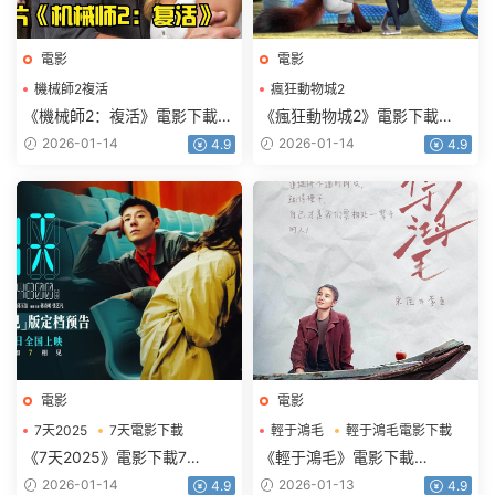
電影
電影
機械師2複活
瘋狂動物城2
機械師2複活電影下載
瘋狂動物城2電影下載
《機械師2：複活》電影下載
《瘋狂動物城2》電影下載
1080p.BD中英雙字
1080p.HD中英雙語
2026-01-14
2026-01-14
4.9
4.9
電影
電影
7天2025
7天電影下載
輕于鴻毛
輕于鴻毛電影下載
《7天2025》電影下載7
《輕于鴻毛》電影下載
天.2160p.HD國語中字
2160p.HD國語中字
2026-01-14
2026-01-13
4.9
4.9