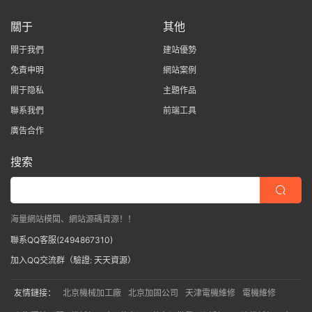
關于
其他
關于我們
建站優勢
免責申明
網站案例
關于隐私
主題作品
聯系我們
前端工具
廣告合作
搜索
海量網站模闆、網站源碼資源！！
聯系QQ客服(2494867310)
加入QQ交流群（驗證: 天天資源）
友情鏈接：
北京機械加工廠
北京加固公司
天津電機維修
電機維修