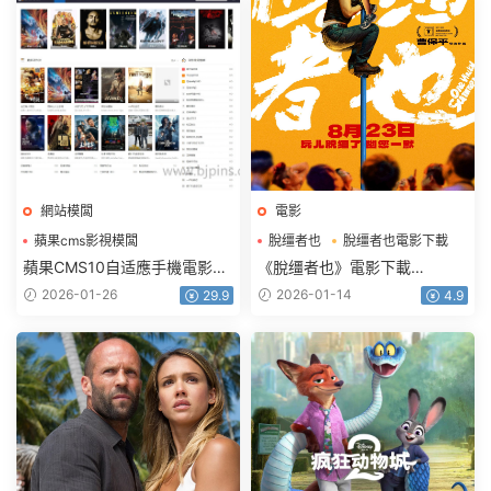
網站模闆
電影
蘋果cms影視模闆
脫缰者也
脫缰者也電影下載
蘋果CMS模闆
蘋果CMS10自适應手機電影源
《脫缰者也》電影下載
碼影視模闆高權重seo簡潔模改
1080p.HD國語中字
2026-01-26
2026-01-14
29.9
4.9
闆