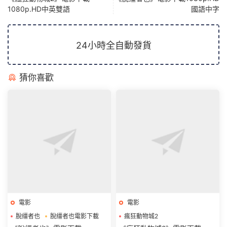
1080p.HD中英雙語
國語中字
24小時全自動發貨
猜你喜歡
電影
電影
脫缰者也
脫缰者也電影下載
瘋狂動物城2
瘋狂動物城2電影下載