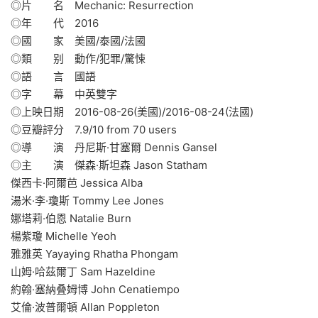
◎片 名 Mechanic: Resurrection
◎年 代 2016
◎國 家 美國/泰國/法國
◎類 别 動作/犯罪/驚悚
◎語 言 國語
◎字 幕 中英雙字
◎上映日期 2016-08-26(美國)/2016-08-24(法國)
◎豆瓣評分 7.9/10 from 70 users
◎導 演 丹尼斯·甘塞爾 Dennis Gansel
◎主 演 傑森·斯坦森 Jason Statham
傑西卡·阿爾芭 Jessica Alba
湯米·李·瓊斯 Tommy Lee Jones
娜塔莉·伯恩 Natalie Burn
楊紫瓊 Michelle Yeoh
雅雅英 Yayaying Rhatha Phongam
山姆·哈茲爾丁 Sam Hazeldine
約翰·塞納叠姆博 John Cenatiempo
艾倫·波普爾頓 Allan Poppleton