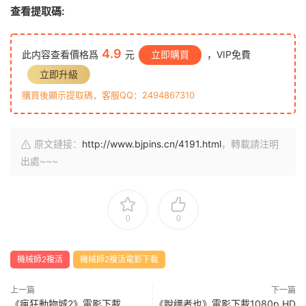
查看提取碼:
4.9
此内容查看價格爲
元
立即購買
，VIP免費
立即升級
購買後顯示提取碼，客服QQ：2494867310
原文鏈接：
http://www.bjpins.cn/4191.html
，轉載請注明
出處~~~
0
0
機械師2複活
機械師2複活電影下載
上一篇
下一篇
《瘋狂動物城2》電影下載
《脫缰者也》電影下載1080p.HD