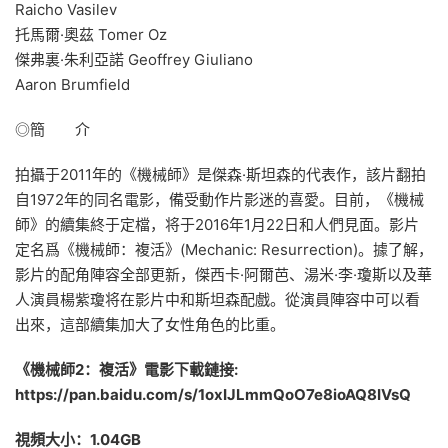
Raicho Vasilev
托馬爾·奧茲 Tomer Oz
傑弗裏·朱利亞諾 Geoffrey Giuliano
Aaron Brumfield
◎簡 介
拍攝于2011年的《機械師》是傑森·斯坦森的代表作，該片翻拍
自1972年的同名電影，備受動作片影迷的喜愛。目前，《機械
師》的續集終于定檔，将于2016年1月22日和人們見面。影片
定名爲《機械師：複活》(Mechanic: Resurrection)。據了解，
影片的配角陣容全部更新，傑西卡·阿爾芭、湯米·李·瓊斯以及華
人演員楊紫瓊将在影片中和斯坦森配戲。從演員陣容中可以看
出來，這部續集加大了女性角色的比重。
《機械師2：複活》電影下載鏈接:
https://pan.baidu.com/s/1oxIJLmmQoO7e8ioAQ8IVsQ
視頻大小：1.04GB