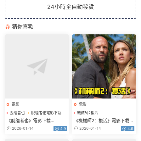
24小時全自動發貨
猜你喜歡
電影
電影
脫缰者也
脫缰者也電影下載
機械師2複活
機械師2複活電影下載
《脫缰者也》電影下載
《機械師2：複活》電影下載
1080p.HD國語中字
1080p.BD中英雙字
2026-01-14
2026-01-14
4.9
4.9