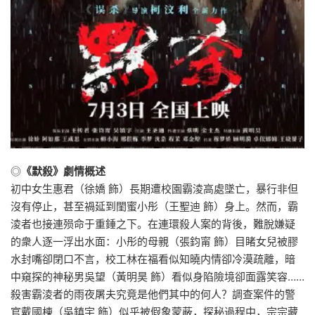
◎
《默殺》劇情概述
初中女生惠君（徐嬌 飾）長期遭校園霸淩高處墜亡，暴行非但
沒有停止，甚至禍延到閨蜜小彤（王聖迪 飾）身上。然而，霸
淩者也接連殒命于重錘之下。在連環殺人案的背後，難脫嫌疑
的衆人逐一浮出水面：小彤的母親（張鈞甯 飾）目睹女兒被膠
水封嘴卻閉口不言，校工林在福看似知曉内情卻冷漠疏離，暗
中窺探的神秘男吳望（黃明昊 飾）看似身陷險境卻面露笑容……
殺害霸淩者的雨夜屠夫究竟是他們其中的何人？調查案件的警
官戴國棟（吳鎮宇 飾）似乎被假象蒙蔽，探秘過程中，宗宗藏