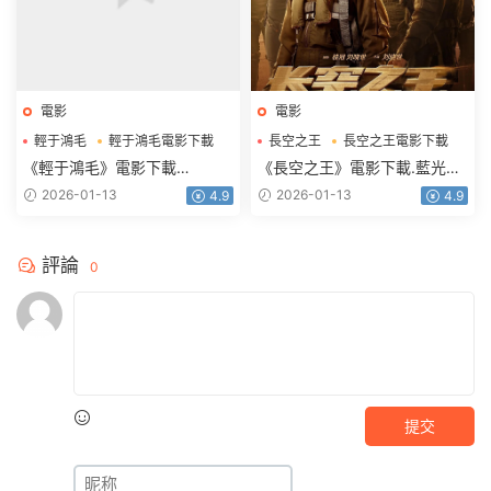
電影
電影
輕于鴻毛
輕于鴻毛電影下載
長空之王
長空之王電影下載
《輕于鴻毛》電影下載
《長空之王》電影下載.藍光版
2160p.HD國語中字
1080p.BD國語中字
2026-01-13
2026-01-13
4.9
4.9
評論
0
提交