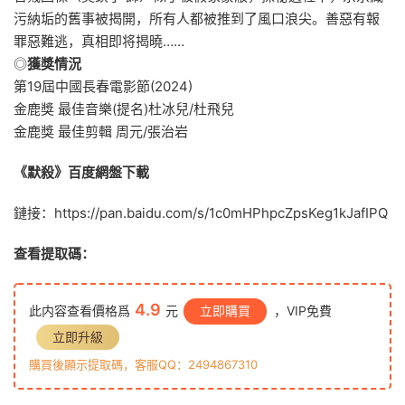
污納垢的舊事被揭開，所有人都被推到了風口浪尖。善惡有報
罪惡難逃，真相即将揭曉……
◎
獲獎情況
第19屆中國長春電影節(2024)
金鹿獎 最佳音樂(提名)杜冰兒/杜飛兒
金鹿獎 最佳剪輯 周元/張治岩
《默殺》百度網盤下載
鏈接：https://pan.baidu.com/s/1c0mHPhpcZpsKeg1kJafIPQ
查看提取碼：
4.9
此内容查看價格爲
元
立即購買
，VIP免費
立即升級
購買後顯示提取碼，客服QQ：2494867310