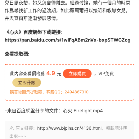
兒日思夜想，她又怎舍得離去。經過讨論，她有一個月的時間
作爲尋找新工作的過渡期，如此蘿莉爾得以接近和教導女兒，
并與查爾斯逐漸發展感情。
《心火》百度網盤下載鏈接:
https://pan.baidu.com/s/1wIFqABm2nVx-bxpSTWGZcg
查看提取碼:
4.9
此内容查看價格爲
元
立即購買
，VIP免費
立即升級
購買後顯示提取碼，客服QQ：2494867310
–來自百度網盤分享的文件：心火 Firelight.mp4
原文鏈接：
http://www.bjpins.cn/4136.html
，轉載請注明
出處~~~