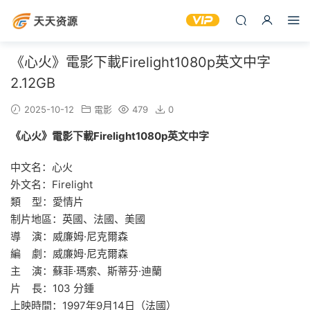
《心火》電影下載Firelight1080p英文中字
2.12GB
2025-10-12
電影
479
0
《心火》電影下載Firelight1080p英文中字
中文名：
心火
外文名：
Firelight
類 型：
愛情片
制片地區：
英國、法國、美國
導 演：
威廉姆·尼克爾森
編 劇：
威廉姆·尼克爾森
主 演：
蘇菲·瑪索
、
斯蒂芬·迪蘭
片 長：
103 分鍾
上映時間：
1997年9月14日
（法國）