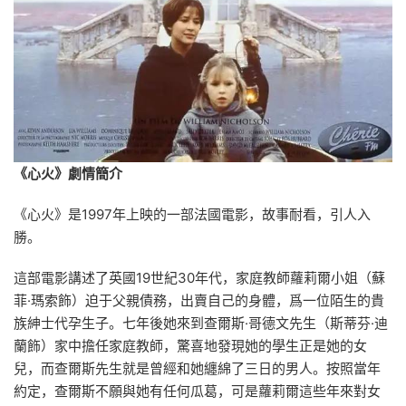
《心火》劇情簡介
《心火》是1997年上映的一部法國電影，故事耐看，引人入
勝。
這部電影講述了英國19世紀30年代，家庭教師蘿莉爾小姐（蘇
菲·瑪索飾）迫于父親債務，出賣自己的身體，爲一位陌生的貴
族紳士代孕生子。七年後她來到查爾斯·哥德文先生（斯蒂芬·迪
蘭飾）家中擔任家庭教師，驚喜地發現她的學生正是她的女
兒，而查爾斯先生就是曾經和她纏綿了三日的男人。按照當年
約定，查爾斯不願與她有任何瓜葛，可是蘿莉爾這些年來對女