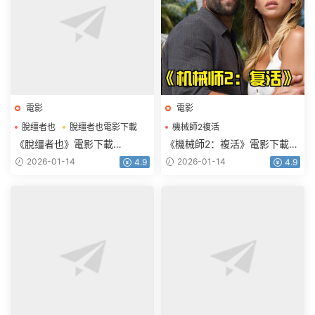
電影
電影
脫缰者也
脫缰者也電影下載
機械師2複活
機械師2複活電影下載
《脫缰者也》電影下載
《機械師2：複活》電影下載
1080p.HD國語中字
1080p.BD中英雙字
2026-01-14
2026-01-14
4.9
4.9