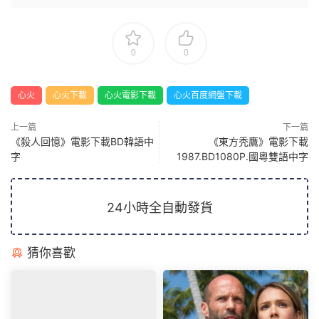
0
0
心火
心火下載
心火電影下載
心火百度網盤下載
上一篇
下一篇
《殺人回憶》電影下載BD韓語中
《東方秃鷹》電影下載
字
1987.BD1080P.國粵雙語中字
24小時全自動發貨
猜你喜歡