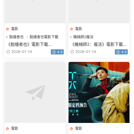
電影
電影
脫缰者也
脫缰者也電影下載
機械師2複活
機械師2複活電影下載
《脫缰者也》電影下載
《機械師2：複活》電影下載
1080p.HD國語中字
1080p.BD中英雙字
2026-01-14
2026-01-14
4.9
4.9
電影
電影