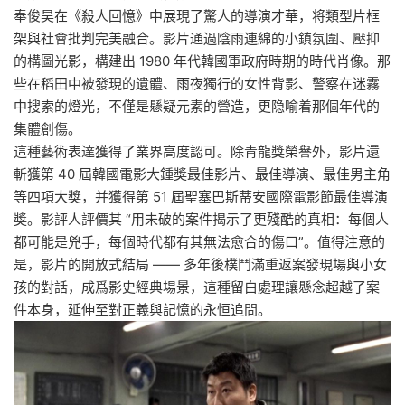
奉俊昊在《殺人回憶》中展現了驚人的導演才華，将類型片框
架與社會批判完美融合。影片通過陰雨連綿的小鎮氛圍、壓抑
的構圖光影，構建出 1980 年代韓國軍政府時期的時代肖像。那
些在稻田中被發現的遺體、雨夜獨行的女性背影、警察在迷霧
中搜索的燈光，不僅是懸疑元素的營造，更隐喻着那個年代的
集體創傷。
這種藝術表達獲得了業界高度認可。除青龍獎榮譽外，影片還
斬獲第 40 屆韓國電影大鍾獎最佳影片、最佳導演、最佳男主角
等四項大獎，并獲得第 51 屆聖塞巴斯蒂安國際電影節最佳導演
獎。影評人評價其 “用未破的案件揭示了更殘酷的真相：每個人
都可能是兇手，每個時代都有其無法愈合的傷口”。值得注意的
是，影片的開放式結局 —— 多年後樸鬥滿重返案發現場與小女
孩的對話，成爲影史經典場景，這種留白處理讓懸念超越了案
件本身，延伸至對正義與記憶的永恒追問。