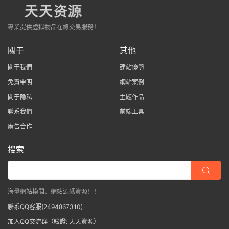
專業提供虛拟物品在線交易服務！
關于
其他
關于我們
建站優勢
免責申明
網站案例
關于隐私
主題作品
聯系我們
前端工具
廣告合作
搜索
海量網站模闆、網站源碼資源！！
聯系QQ客服(2494867310)
加入QQ交流群（驗證: 天天資源）