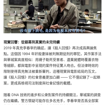
現實回響：從銀幕到真實的未完待續
2019 年真兇李春宰的确認，讓《殺人回憶》再次成爲輿論焦
點。這個因 1994 年奸殺妻妹被判無期徒刑的罪犯，其作案手法
與華城案高度相似：用襪子勒死受害者、遺棄屍體時覆蓋衣物
等細節，都與電影中呈現的案件特征驚人吻合。但法律時效的
限制使得真兇無法被重新審判，這種現實與電影結局的互文，
讓《殺人回憶》的社會意義更加凸顯 —— 它不僅記錄了一起懸
案，更成爲檢視司法制度與社會記憶的載體。
随着 DNA 技術的進步和公衆對案件的持續關注，華城案的調查
仍在繼續。警方懷疑可能存在多名兇手，李春宰是否爲全部案