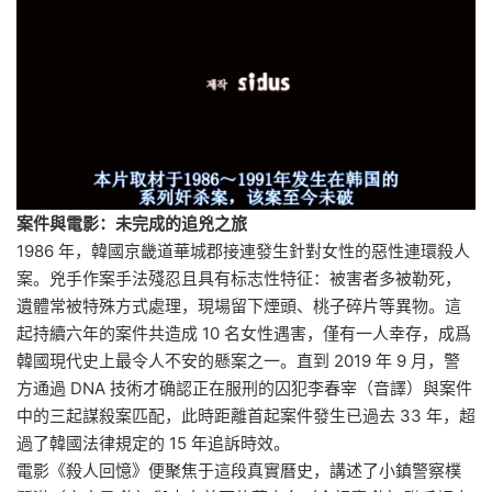
案件與電影：未完成的追兇之旅
1986 年，韓國京畿道華城郡接連發生針對女性的惡性連環殺人
案。兇手作案手法殘忍且具有标志性特征：被害者多被勒死，
遺體常被特殊方式處理，現場留下煙頭、桃子碎片等異物。這
起持續六年的案件共造成 10 名女性遇害，僅有一人幸存，成爲
韓國現代史上最令人不安的懸案之一。直到 2019 年 9 月，警
方通過 DNA 技術才确認正在服刑的囚犯李春宰（音譯）與案件
中的三起謀殺案匹配，此時距離首起案件發生已過去 33 年，超
過了韓國法律規定的 15 年追訴時效。
電影《殺人回憶》便聚焦于這段真實曆史，講述了小鎮警察樸