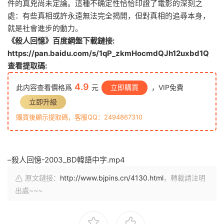
件的真兇尚未定論。這種不确定性恰恰印證了電影的深刻之
處：有些真相或許永遠無法完全揭開，但對真相的追尋本身，
就是社會進步的動力。
《殺人回憶》百度網盤下載鏈接:
https://pan.baidu.com/s/1qP_zkmHocmdQJh12uxbd1Q
查看提取碼:
4.9
此内容查看價格爲
元
立即購買
，VIP免費
立即升級
購買後顯示提取碼，客服QQ：2494867310
–殺人回憶-2003_BD韓語中字.mp4
原文鏈接：
http://www.bjpins.cn/4130.html
，轉載請注明
出處~~~