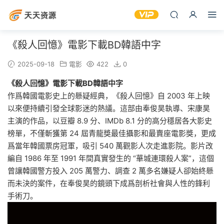
《殺人回憶》電影下載BD韓語中字
2025-09-18
電影
422
0
《殺人回憶》電影下載BD韓語中字
作爲韓國電影史上的懸疑經典，《殺人回憶》自 2003 年上映
以來便持續引發全球影迷的熱議。這部由奉俊昊執導、宋康昊
主演的作品，以豆瓣 8.9 分、IMDb 8.1 分的高分穩居各大影史
榜單，不僅斬獲第 24 屆青龍獎最佳攝影和最賣座電影獎，更成
爲當年韓國票房冠軍，吸引 540 萬觀影人次走進影院。影片改
編自 1986 年至 1991 年間真實發生的 “華城連環殺人案”，這個
曾讓韓國警方投入 205 萬警力、調查 2 萬多名嫌疑人卻始終懸
而未決的案件，在奉俊昊的鏡頭下成爲剖析社會與人性的鋒利
手術刀。