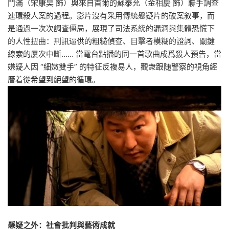
鬥滿（宋康昊 飾）與來自首爾的蘇泰允（金相慶 飾）聯手調查
連環殺人案的過程。影片沒有采用傳統懸疑片的破案叙事，而
是通過一次次調查僵局，展現了司法系統的漏洞與集體恐慌下
的人性扭曲：刑訊逼供的粗糙偵查、目擊者模糊的證詞、關鍵
線索的屢次中斷…… 當電台點播的同一首歌曲成爲殺人預告，當
嫌疑人因 “細嫩雙手” 的特征反複易人，觀衆跟随警察的視角經
曆着從希望到絕望的循環。
懸疑之外：社會批判與藝術成就