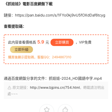
《抓娃娃》電影百度網盤下載
鏈接：https://pan.baidu.com/s/1FYo0kj9vU5fOXdDaf6tcyg
查看提取碼：
5.9
此内容查看價格爲
元
立即購買
，VIP免費
立即升級
購買後顯示提取碼，客服QQ：2494867310
通過百度網盤分享的文件：抓娃娃-2024_HD國語中字.mp4
原文鏈接：
http://www.bjpins.cn/754.html
，轉載請注明出
處~~~