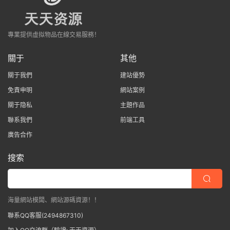
專業提供虛拟物品在線交易服務！
關于
其他
關于我們
建站優勢
免責申明
網站案例
關于隐私
主題作品
聯系我們
前端工具
廣告合作
搜索
海量網站模闆、網站源碼資源！！
聯系QQ客服(2494867310)