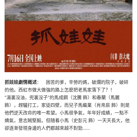
抓娃娃劇情概述
： 困苦的爹，辛勞的媽，破爛的院子，破碎
的他。西虹市做大做強的路上怎麽把老馬家落下了？！
“湯裏沒油，兜裏沒子”的馬成鋼（沈騰 飾）和春蘭（馬麗
飾），趕驢打工，家徒四壁，而兒子馬繼業（肖帛辰 飾）則是
他們逆天改命的唯一希望。小馬很争氣，年年好成績，一點不
嬌氣，意志賊堅毅。但随着小馬（史彭元 飾）一天天長大，他
卻逐漸發現身邊的人們都越來越不對勁……