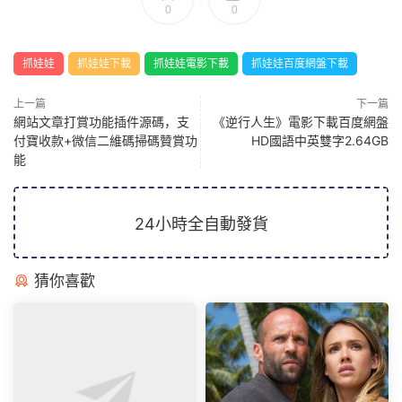
0
0
抓娃娃
抓娃娃下載
抓娃娃電影下載
抓娃娃百度網盤下載
上一篇
下一篇
網站文章打賞功能插件源碼，支
《逆行人生》電影下載百度網盤
付寶收款+微信二維碼掃碼贊賞功
HD國語中英雙字2.64GB
能
24小時全自動發貨
猜你喜歡