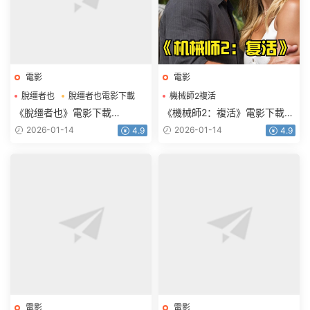
電影
電影
脫缰者也
脫缰者也電影下載
機械師2複活
機械師2複活電影下載
《脫缰者也》電影下載
《機械師2：複活》電影下載
1080p.HD國語中字
1080p.BD中英雙字
2026-01-14
2026-01-14
4.9
4.9
電影
電影