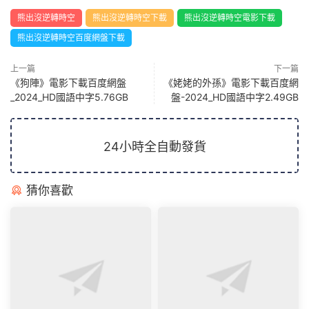
熊出沒逆轉時空
熊出沒逆轉時空下載
熊出沒逆轉時空電影下載
熊出沒逆轉時空百度網盤下載
上一篇
下一篇
《狗陣》電影下載百度網盤
《姥姥的外孫》電影下載百度網
_2024_HD國語中字5.76GB
盤-2024_HD國語中字2.49GB
24小時全自動發貨
猜你喜歡