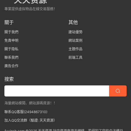
專業提供虛拟物品在線交易服務！
關于
其他
關于我們
建站優勢
免責申明
網站案例
關于隐私
主題作品
聯系我們
前端工具
廣告合作
搜索
海量網站模闆、網站源碼資源！！
聯系QQ客服(2494867310)
加入QQ交流群（驗證: 天天資源）
fuyinsh.com ©2025 天天資源 站内資源來源于網絡，若侵犯了您的合法權益，