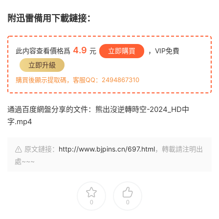
附迅雷備用下載鏈接：
4.9
此内容查看價格爲
元
立即購買
，VIP免費
立即升級
購買後顯示提取碼，客服QQ：2494867310
通過百度網盤分享的文件：熊出沒逆轉時空-2024_HD中
字.mp4
原文鏈接：
http://www.bjpins.cn/697.html
，轉載請注明出
處~~~
0
0