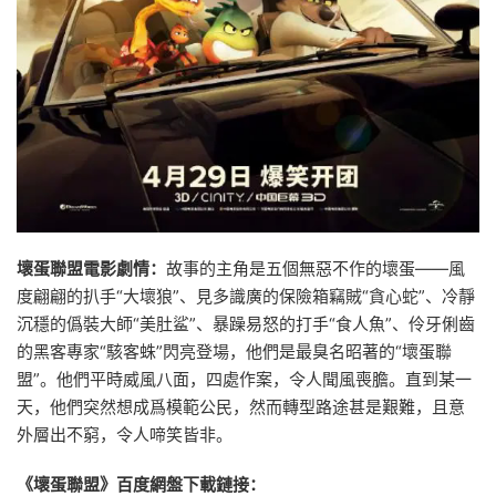
壞蛋聯盟電影劇情：
故事的主角是五個無惡不作的壞蛋——風
度翩翩的扒手“大壞狼”、見多識廣的保險箱竊賊“貪心蛇”、冷靜
沉穩的僞裝大師“美肚鲨”、暴躁易怒的打手“食人魚”、伶牙俐齒
的黑客專家“駭客蛛”閃亮登場，他們是最臭名昭著的“壞蛋聯
盟”。他們平時威風八面，四處作案，令人聞風喪膽。直到某一
天，他們突然想成爲模範公民，然而轉型路途甚是艱難，且意
外層出不窮，令人啼笑皆非。
《壞蛋聯盟》百度網盤下載鏈接：