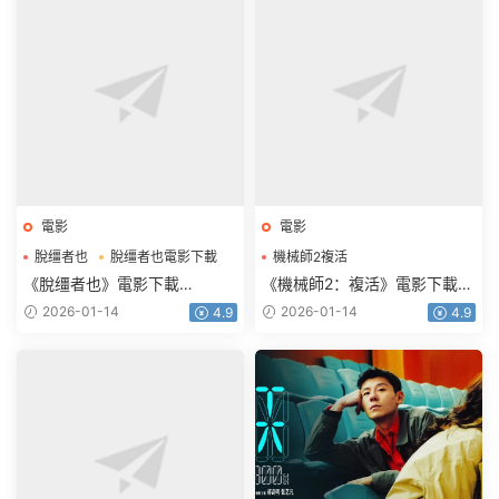
電影
電影
脫缰者也
脫缰者也電影下載
機械師2複活
機械師2複活電影下載
《脫缰者也》電影下載
《機械師2：複活》電影下載
1080p.HD國語中字
1080p.BD中英雙字
2026-01-14
2026-01-14
4.9
4.9