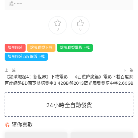
處~~~
0
0
壞蛋聯盟
壞蛋聯盟下載
壞蛋聯盟電影下載
壞蛋聯盟百度網盤下載
上一篇
下一篇
《猩球崛起4：新世界》下載電影
《西遊降魔篇》電影下載百度網
百度網盤BD國英雙語雙字3.42GB
盤2013藍光國粵雙語中字2.60GB
24小時全自動發貨
猜你喜歡