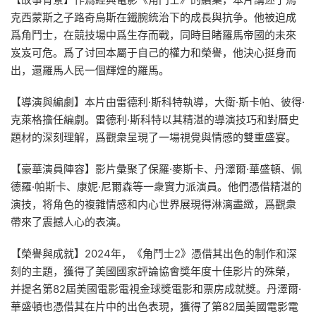
克西蒙斯之子路奇烏斯在鐵腕統治下的成長與抗争。他被迫成
爲角鬥士，在競技場中爲生存而戰，同時目睹羅馬帝國的未來
岌岌可危。爲了讨回本屬于自己的權力和榮譽，他決心挺身而
出，還羅馬人民一個輝煌的羅馬。
【導演與編劇】本片由雷德利·斯科特執導，大衛·斯卡帕、彼得·
克萊格擔任編劇。雷德利·斯科特以其精湛的導演技巧和對曆史
題材的深刻理解，爲觀衆呈現了一場視覺與情感的雙重盛宴。
【豪華演員陣容】影片彙聚了保羅·麥斯卡、丹澤爾·華盛頓、佩
德羅·帕斯卡、康妮·尼爾森等一衆實力派演員。他們憑借精湛的
演技，将角色的複雜情感和内心世界展現得淋漓盡緻，爲觀衆
帶來了震撼人心的表演。
【榮譽與成就】2024年，《角鬥士2》憑借其出色的制作和深
刻的主題，獲得了美國國家評論協會獎年度十佳影片的殊榮，
并提名第82屆美國電影電視金球獎電影和票房成就獎。丹澤爾·
華盛頓也憑借其在片中的出色表現，獲得了第82屆美國電影電