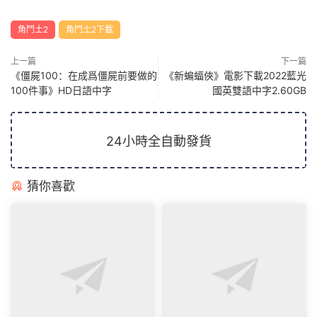
角鬥土2
角鬥土2下載
上一篇
下一篇
《僵屍100：在成爲僵屍前要做的
《新蝙蝠俠》電影下載2022藍光
100件事》HD日語中字
國英雙語中字2.60GB
24小時全自動發貨
猜你喜歡