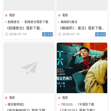
電影
電影
脫缰者也
脫缰者也電影下載
機械師2複活
機械師2複活電影下載
《脫缰者也》電影下載
《機械師2：複活》電影下載
1080p.HD國語中字
1080p.BD中英雙字
2026-01-14
2026-01-14
4.9
4.9
電影
電影
瘋狂動物城2
7天2025
7天電影下載
瘋狂動物城2電影下載
《瘋狂動物城2》電影下載
《7天2025》電影下載7