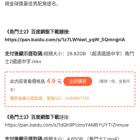
視金球獎最佳男配角提名。
《角鬥士2》百度網盤下載鏈接:
https://pan.baidu.com/s/1z7LWhiwl_yqW_5QmrqjriA
支付後顯示提取碼:
視頻大小：28.82GB （超清國語中字）角鬥
士2國語中字.mkv
4.9
此内容查看價格爲
元
立即購買
（購買一個，查看所
有）
購買後顯示提取碼，客服QQ：2494867310
《角鬥士2》百度網盤下載
鏈接:
https://pan.baidu.com/s/1dQh9PUmvYAMBYUYTlZnmuw
支付後顯示提取碼:
視頻大小：4.65GB （角鬥士2.mp4）