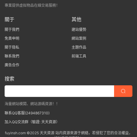
專業提供虛拟物品在線交易服務！
關于
其他
關于我們
建站優勢
免責申明
網站案例
關于隐私
主題作品
聯系我們
前端工具
廣告合作
搜索
海量網站模闆、網站源碼資源！！
聯系QQ客服(2494867310)
加入QQ交流群（驗證: 天天資源）
fuyinsh.com ©2025 天天資源 站内資源來源于網絡，若侵犯了您的合法權益，