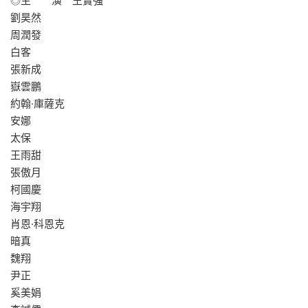
◎主 演 王寶強
劉昊然
周潤發
白客
張新成
嶽雲鵬
約翰·庫薩克
安娜
太保
王雨甜
張傲月
柯國慶
海宇翔
肖恩·科恩克
暗真
魏翔
尹正
奚美娟