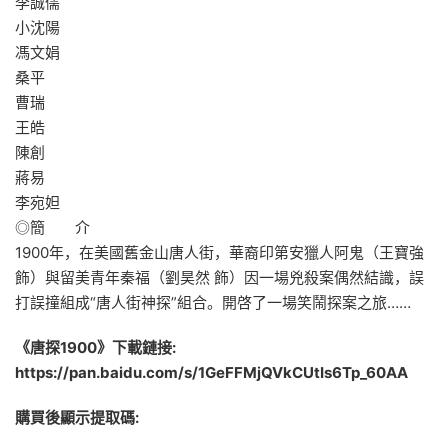
李誠儒
小沈陽
馮文娟
桑平
曹瑞
王皓
陳創
蔣易
李宛妲
◎簡 介
1900年，在美國舊金山唐人街，華裔印第安獵人阿鬼（王寶強
飾）與留美青年秦福（劉昊然 飾）因一場兇殺案偶然結識，誤
打誤撞組成“唐人街神探”組合。開啓了一場笑鬧探案之旅……
《唐探1900》下載鏈接:
https://pan.baidu.com/s/1GeFFMjQVkCUtIs6Tp_60AA
購買後顯示提取碼: