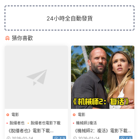
24小時全自動發貨
猜你喜歡
電影
電影
脫缰者也
脫缰者也電影下載
機械師2複活
機械師2複活電影下載
《脫缰者也》電影下載
《機械師2：複活》電影下載
1080p.HD國語中字
1080p.BD中英雙字
2026-01-14
2026-01-14
4.9
4.9