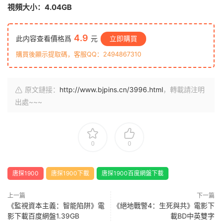
視頻大小：4.04GB
4.9
此内容查看價格爲
元
立即購買
購買後顯示提取碼，客服QQ：2494867310
原文鏈接：
http://www.bjpins.cn/3996.html
，轉載請注明
出處~~~
0
0
唐探1900
唐探1900下載
唐探1900百度網盤下載
上一篇
下一篇
《監視資本主義：智能陷阱》電
《絕地戰警4：生死與共》電影下
影下載百度網盤1.39GB
載BD中英雙字