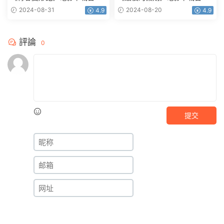
網盤藍光國粵英3語中字
網盤0.94G中英雙字
2024-08-31
2024-08-20
4.9
4.9
1.92GB
評論
0
提交