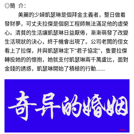
◎簡 介：
美麗的少婦凱瑟琳是個拜金主義者，整日做着
發财夢，可丈夫拉傑是個窮工程師無法滿足他的虛榮
心。清貧的生活讓凱瑟琳日益厭倦，漸漸萌發了改變
生活現狀的決心，終于機會出現了。公司老闆的侄女
看上了拉傑，并與凱瑟琳定下“君子協定”，隻要拉傑
轉投她的的懷抱，她就支付凱瑟琳兩千萬盧比，面對
金錢的誘惑，凱瑟琳開始了積極的行動……