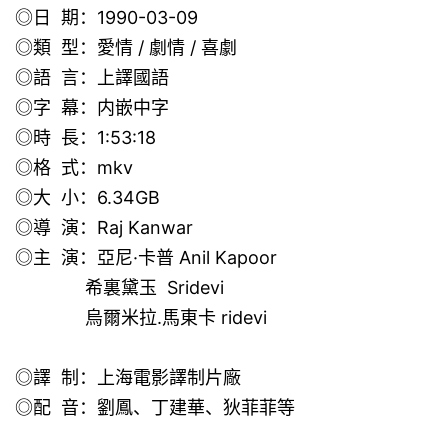
◎日 期：1990-03-09
◎類 型：愛情 / 劇情 / 喜劇
◎語 言：上譯國語
◎字 幕：内嵌中字
◎時 長：1:53:18
◎格 式：mkv
◎大 小：6.34GB
◎導 演：Raj Kanwar
◎主 演：亞尼·卡普 Anil Kapoor
希裏黛玉 Sridevi
烏爾米拉.馬東卡 ridevi
◎譯 制：上海電影譯制片廠
◎配 音：劉鳳、丁建華、狄菲菲等