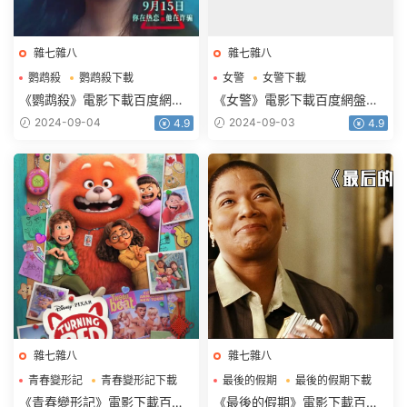
雜七雜八
雜七雜八
鹦鹉殺
鹦鹉殺下載
女警
女警下載
鹦鹉殺電影下載
女警電影下載
《鹦鹉殺》電影下載百度網盤
《女警》電影下載百度網盤
2023_HD國語中字2.16GB
HD.720p.韓語中字1.27GB
2024-09-04
2024-09-03
4.9
4.9
雜七雜八
雜七雜八
青春變形記
青春變形記下載
最後的假期
最後的假期下載
青春變形記電影下載
最後的假期電影下載
《青春變形記》電影下載百度
《最後的假期》電影下載百度