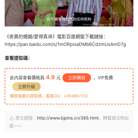
《奇異的婚姻/愛得真谛》電影百度網盤下載鏈接：
https://pan.baidu.com/s/1mORpisaDMb6CdzmUxAmD7g
查看提取碼：
4.9
此内容查看價格爲
元
立即購買
，VIP免費
立即升級
購買後顯示提取碼，客服QQ：2494867310
原文鏈接：
http://www.bjpins.cn/386.html
，轉載請注明出
處~~~