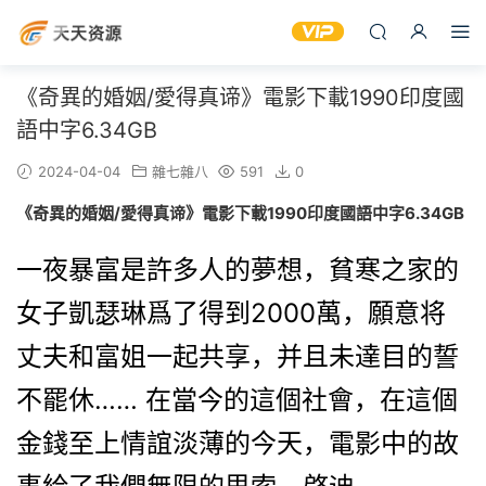
《奇異的婚姻/愛得真谛》電影下載1990印度國
語中字6.34GB
2024-04-04
雜七雜八
591
0
《奇異的婚姻/愛得真谛》電影下載1990印度國語中字6.34GB
一夜暴富是許多人的夢想，貧寒之家的
女子凱瑟琳爲了得到2000萬，願意将
丈夫和富姐一起共享，并且未達目的誓
不罷休…… 在當今的這個社會，在這個
金錢至上情誼淡薄的今天，電影中的故