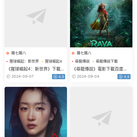
雜七雜八
雜七雜八
猩球崛起：新世界
猩球崛起4
尋龍傳說
尋龍傳說下載
猩球崛起4下載
尋龍傳說電影下載
《猩球崛起4：新世界》下載電
《尋龍傳說》電影下載百度網
影百度網盤BD國英雙語雙字
盤2021藍光國語英雙字
2024-09-07
2024-09-04
4.9
4.9
3.42GB
2.39GB