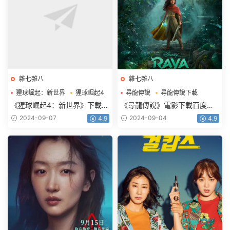
雜七雜八
雜七雜八
猩球崛起：新世界
猩球崛起4
尋龍傳說
尋龍傳說下載
猩球崛起4下載
尋龍傳說電影下載
《猩球崛起4：新世界》下載電
《尋龍傳說》電影下載百度網
影百度網盤BD國英雙語雙字
盤2021藍光國語英雙字
2024-09-07
2024-09-04
4.9
4.9
3.42GB
2.39GB