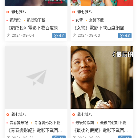
雜七雜八
雜七雜八
鹦鹉殺
鹦鹉殺下載
女警
女警下載
鹦鹉殺電影下載
女警電影下載
《鹦鹉殺》電影下載百度網盤
《女警》電影下載百度網盤
2023_HD國語中字2.16GB
HD.720p.韓語中字1.27GB
2024-09-04
2024-09-03
4.9
4.9
雜七雜八
雜七雜八
青春變形記
青春變形記下載
最後的假期
最後的假期下載
青春變形記電影下載
最後的假期電影下載
《青春變形記》電影下載百度
《最後的假期》電影下載百度
網盤藍光國粵英3語中字
網盤0.94G中英雙字
2024-08-31
2024-08-20