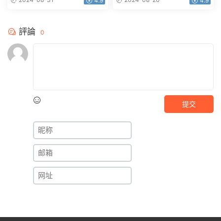
4.9
4.9
1.92GB
評論
0
提交