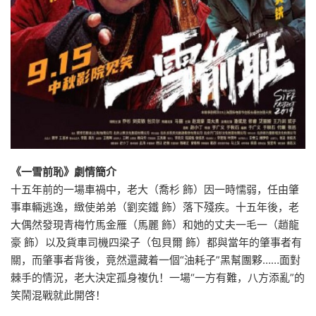
《一雪前恥》劇情簡介
十五年前的一場車禍中，老大（喬杉 飾）因一時懦弱，任由肇
事車輛逃逸，緻使弟弟（劉奕鐵 飾）落下殘疾。十五年後，老
大偶然發現青梅竹馬金雁（馬麗 飾）和她的丈夫一毛一（趙龍
豪 飾）以及貨車司機四梁子（包貝爾 飾）都與當年的肇事者有
關，而肇事者背後，竟然還藏着一個“油耗子”黑幫團夥……面對
棘手的情況，老大決定孤身複仇！一場“一方有難，八方添亂”的
笑鬧混戰就此開啓！