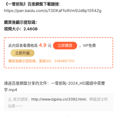
《一雪前恥》百度網盤下載鏈接
：
https://pan.baidu.com/s/13DKaFfo9Vm5Ud6p1Sfi4Zg
購買後顯示提取碼：
視頻大小：2.48GB
4.9
此内容查看價格爲
元
立即購買
，VIP免費
立即升級
購買後顯示提取碼，客服QQ：2494867310
通過百度網盤分享的文件：一雪前恥-2024_HD國語中英雙
字.mp4
原文鏈接：
http://www.bjpins.cn/3392.html
，轉載請注明
出處~~~