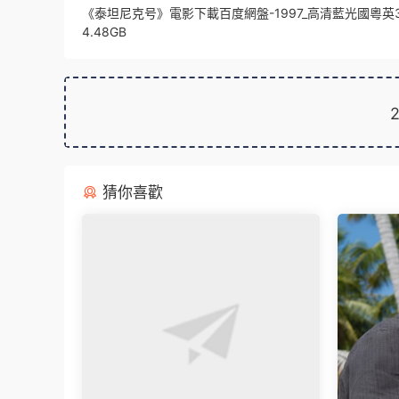
《泰坦尼克号》電影下載百度網盤-1997_高清藍光國粵英
4.48GB
猜你喜歡