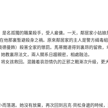
飾）是名孤獨的職業殺手，受人雇傭。一天，鄰居家小姑娘
求在他那裏暫避殺身之禍。原來鄰居家的主人是警方緝毒
奧德曼飾）殺害全家的懲罰。馬蒂爾達得到裏昂的留救，
，她教裏昂法文，兩人關系日趨親密，相處融洽。
，将女孩救回。混雜着哀怨情仇的正邪之戰漸次升級，更
小而落選。她沒有放棄，再次回到呂克·貝松身邊的時候，