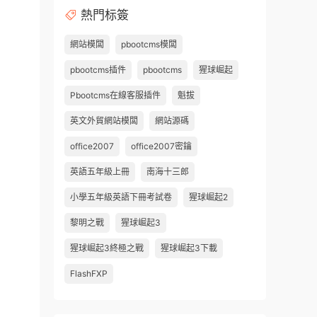
熱門标簽
網站模闆
pbootcms模闆
pbootcms插件
pbootcms
猩球崛起
Pbootcms在線客服插件
魁拔
英文外貿網站模闆
網站源碼
office2007
office2007密鑰
英語五年級上冊
南海十三郎
小學五年級英語下冊考試卷
猩球崛起2
黎明之戰
猩球崛起3
猩球崛起3終極之戰
猩球崛起3下載
FlashFXP