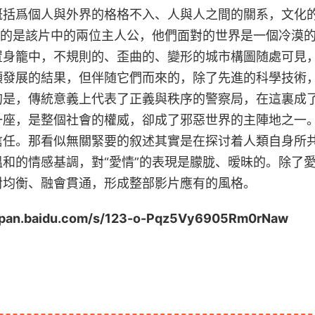
概括爲個人與外界的格格不入、人與人之間的關系，文化
指的是該片中的兩位主人公，他們面對的世界是一個冷漠
置身籠中，不規則的、歪曲的、變形的城市構圖随處可見
類發展的結果，但伴随它們而來的，除了先進的科學技術
的是，傳統意義上代表了正義與秩序的警察局，在這裏成
一座，是整個社會的權威，卻成了邪惡世界的主陣地之一
信任。那看似無關緊要的叙述其實是在探讨着人類自身所
和的情感基調，對“愛情”的表現是朦胧、暧昧的。除了
對均衡、融會貫通，形成整部影片應有的風格。
aidu.com/s/123-o-Pqz5Vy6905Rm0rNaw