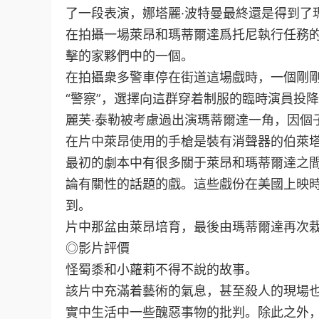
了一段表演，娜塔麗·波特曼最終還是得到了
在拍攝一場萊昂和瑪蒂爾達爲托尼執行任務的
擊的家夥們中的一個。
在拍攝衆多警車停在街道這場戲時，一個剛
“警察”，選擇向這群穿着制服的臨時演員投
麗芙·泰勒被考慮過出演瑪蒂爾達一角，因個
在片中萊昂使用的手槍是裝有消聲器的伯萊塔
最初的劇本中有很多關于萊昂和瑪蒂爾達之間
論有關性的話題的戲。這些戲份在美國上映時
到。
片中那盆由萊昂培育，最後由瑪蒂爾達再次栽
◎影片評價
怪蜀黍和小蘿莉不得不說的故事。
該片中充滿着藝術的氣息，甚至殺人的現場
實中生活中一些醜惡事物的批判。除此之外