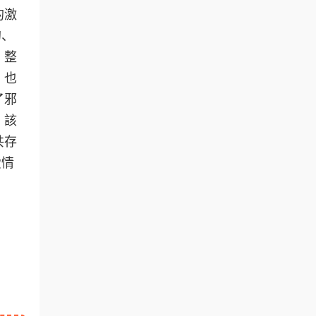
的激
的、
，整
，也
了邪
。該
共存
愛情