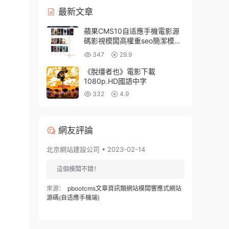
最新文章
蘋果CMS10自适應手機電影源
碼影視模闆高權重seo簡潔模改
闆
347
29.9
《脫缰者也》電影下載
1080p.HD國語中字
332
4.9
網友評論
北京網站建設公司 • 2023-02-14
這個模闆不錯！
來源：
pbootcms文章資訊類網站模闆響應式網站
源碼(自适應手機端)