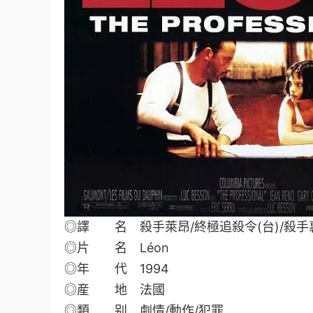
◎譯 名 殺手萊昂/終極追殺令(台)/殺手裏昂/Leon
◎片 名 Léon
◎年 代 1994
◎産 地 法國
◎類 别 劇情/動作/犯罪