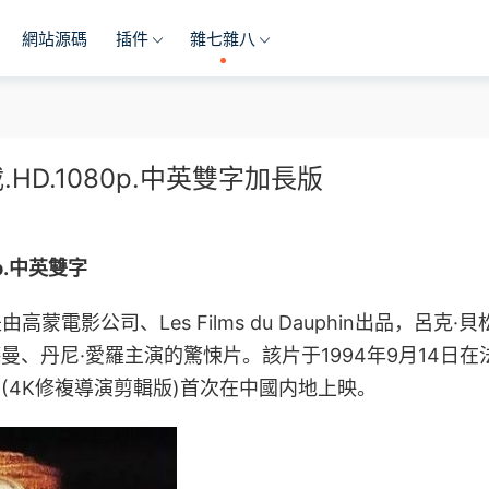
網站源碼
插件
雜七雜八
D.1080p.中英雙字加長版
p.中英雙字
由高蒙電影公司、Les Films du Dauphin出品
，
呂克·貝
德曼
、
丹尼·愛羅
主演的驚悚片。該片于1994年9月14日在
》(4K修複導演剪輯版)首次在中國内地上映。