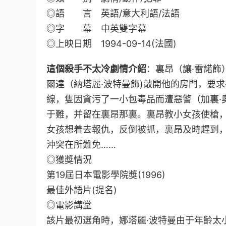
◎語 言 英語/意大利語/法語
◎字 幕 中英雙字幕
◎上映日期 1994-09-14(法國)
這個殺手不太冷劇情介紹
：裏昂（讓·雷諾
爾達（納塔麗·波特曼飾)敲開他的房門，要
線，隻因貪污了一小包毒品而遭惡警（加裏·
于難，并留在裏昂那裏。裏昂教小女孩使槍
女孩想着去報仇，反倒被抓，裏昂及時趕到
沖突在所難免……
◎獲獎情況
第19屆日本電影學院獎(1996)
最佳外語片(提名)
◎電影講堂
該片最初選角時，娜塔麗·波特曼由于年齡太