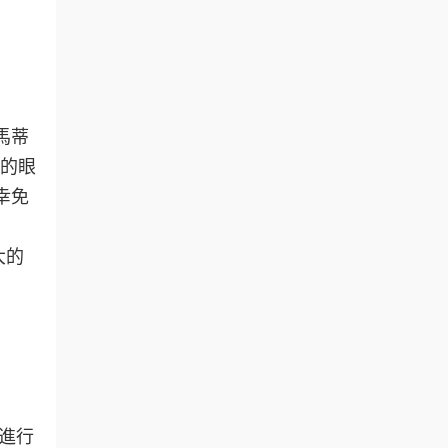
馬蒂
組的眼
幸免
大的
進行