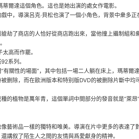
瑪蒂爾達這個角色。這也是她出演的處女作電影。
戲中，導演呂克·貝松也演了一個小角色，背景中衆多正
剛搶劫了商店的人恰好從商店跑出來，當他撞上攝制組和
降。
子太高而作罷。
92系列。
“有關性的場面”，其中包括一場二人躺在床上，瑪蒂爾
被删除，而在歐洲版本和特别版DVD的被删除片斷中均
種的植物是萬年青，這個單詞中間部分的發音就是“萊昂
也像藝術品一樣的獨特和唯美。導演在片中更多的表達了
，還講叙了陌生人之間的友情與爲愛獻身的精神。