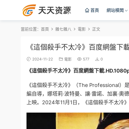
首頁
網站模闆
當前位置：
首頁
雜七雜八
電影
正文
《這個殺手不太冷》百度網盤下載.H
2024-11-22
電影
577
0
《這個殺手不太冷》百度網盤下載.HD.1080
《這個殺手不太冷》
（The Professional）
是
編自導，
娜塔莉·波特曼
、
讓·雷諾
、
加裏·奧
上映
。2024年11月1日，《這個殺手不太冷