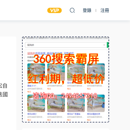
登錄
注冊
松
自
法國