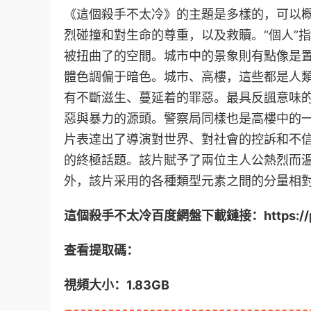
《這個殺手不太冷》的主題是多樣的，可以
烈碰撞和對生命的尊重，以及救贖。“個人”
被扭曲了的空間。城市中的景象則有點像是
體色調偏于暗色。城市、高樓，這些都是人
有不斷滋生、蔓延着的罪惡。最具反諷意味
惡與暴力的源頭。警察局同樣也是高樓中的
片表達出了導演對世界、對社會的控訴和不
的終極話題。該片賦予了兩位主人公熱烈而溫
外，該片采用的各種類型元素之間的分量相
這個殺手不太冷百度網盤下載鏈接：https://pan.b
查看提取碼：
視頻大小：1.83GB