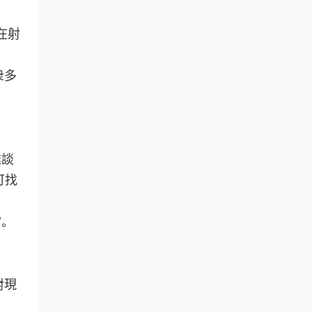
在射
衆多
達談
可找
”。
對現