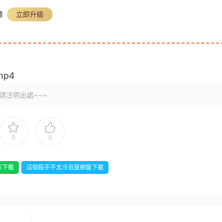
費
立即升級
p4
請注明出處~~~
0
0
影下載
這個殺手不太冷百度網盤下載