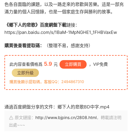
色各自面臨的課題，以及一路走來的悲歡與苦樂。這是一部充
滿力量的個人回憶錄，也是一個家庭生存與勝利的故事。
《鄉下人的悲歌》百度網盤下載
鏈接：
https://pan.baidu.com/s/1BaM-1MpNGHE1_1FHBVaxEw
購買後查看提取碼：
（整理不易，感謝支持）
5.9
此内容查看價格爲
元
立即購買
，VIP免費
立即升級
購買後顯示提取碼，客服QQ：2494867310
通過百度網盤分享的文件：鄉下人的悲歌BD中字.mp4
原文鏈接：
http://www.bjpins.cn/2808.html
，轉載請注明
出處~~~