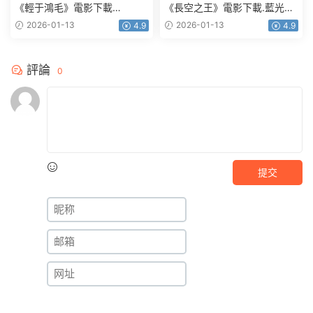
《輕于鴻毛》電影下載
《長空之王》電影下載.藍光版
2160p.HD國語中字
1080p.BD國語中字
2026-01-13
2026-01-13
4.9
4.9
評論
0
提交