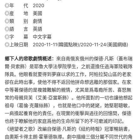
◎年 代 2020
◎産 地 美國
◎類 别 劇情
◎語 言 英語
◎字 幕 中文字幕
◎上映日期 2020-11-11(韓國點映)/2020-11-24(美國網絡)
鄉下人的悲歌劇情概述：
來自南俄亥俄州的傑德·凡斯（蓋布瑞
爾·貝索飾）是耶魯大學法學院學生，之前還擔任過海軍陸戰隊
隊員。他眼看就要得到夢寐以求的工作，阿帕拉契山區的老家
卻在此時出事，使他不得不返回他拼命想逃離的那個家。在家
中等著傑德的是複雜難解的親情，尤其是爲毒瘾所苦、喜怒無
常的母親貝芙（艾美·亞當斯飾）。他所面對的一切也讓他想起
祖母（葛倫·克蘿絲飾），也就是他口中的姥姥，她堅韌聰敏，
一肩擔起養育他的責任。在現實的衝擊與過往的回憶間，傑德
也終于瞭解他的家庭爲他的生命所留下的不可磨滅的印記。
《絕望者之歌》改編自傑德·凡斯的《紐約時報》冠軍暢銷書，
由奧斯卡得主朗·霍華德執導。劇中描繪三個分屬不同世代的角