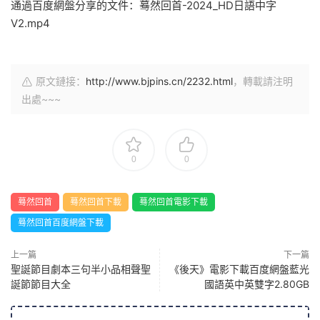
通過百度網盤分享的文件：蓦然回首-2024_HD日語中字
V2.mp4
原文鏈接：
http://www.bjpins.cn/2232.html
，轉載請注明
出處~~~
0
0
蓦然回首
蓦然回首下載
蓦然回首電影下載
蓦然回首百度網盤下載
上一篇
下一篇
聖誕節目劇本三句半小品相聲聖
《後天》電影下載百度網盤藍光
誕節節目大全
國語英中英雙字2.80GB