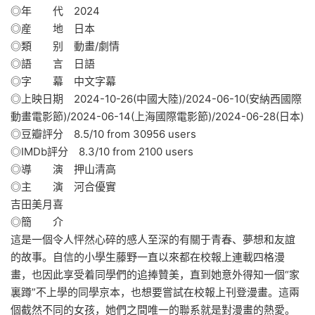
◎年 代 2024
◎産 地 日本
◎類 别 動畫/劇情
◎語 言 日語
◎字 幕 中文字幕
◎上映日期 2024-10-26(中國大陸)/2024-06-10(安納西國際
動畫電影節)/2024-06-14(上海國際電影節)/2024-06-28(日本)
◎豆瓣評分 8.5/10 from 30956 users
◎IMDb評分 8.3/10 from 2100 users
◎導 演 押山清高
◎主 演 河合優實
吉田美月喜
◎簡 介
這是一個令人怦然心碎的感人至深的有關于青春、夢想和友誼
的故事。自信的小學生藤野一直以來都在校報上連載四格漫
畫，也因此享受着同學們的追捧贊美，直到她意外得知一個“家
裏蹲”不上學的同學京本，也想要嘗試在校報上刊登漫畫。這兩
個截然不同的女孩，她們之間唯一的聯系就是對漫畫的熱愛。