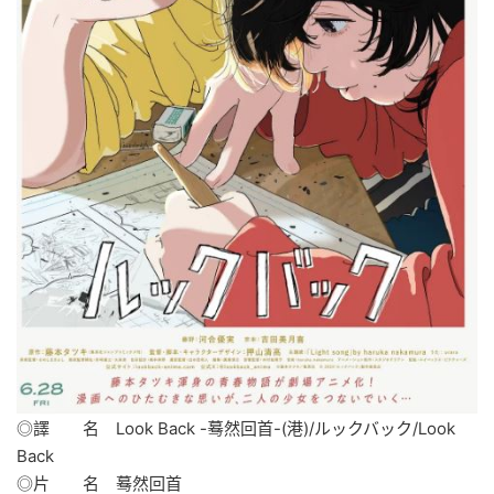
◎譯 名 Look Back -蓦然回首-(港)/ルックバック/Look
Back
◎片 名 蓦然回首