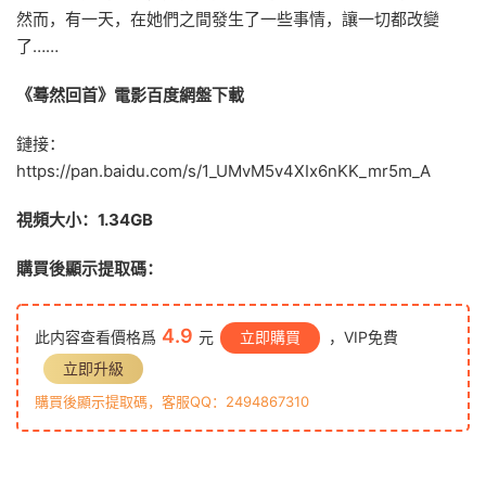
然而，有一天，在她們之間發生了一些事情，讓一切都改變
了……
《蓦然回首》電影百度網盤下載
鏈接：
https://pan.baidu.com/s/1_UMvM5v4XIx6nKK_mr5m_A
視頻大小：1.34GB
購買後顯示提取碼：
4.9
此内容查看價格爲
元
立即購買
，VIP免費
立即升級
購買後顯示提取碼，客服QQ：2494867310