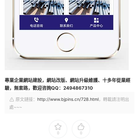
專業企業網站建設，網站改版、網站升級維護、十多年從業經
驗，無套路，歡迎咨詢QQ：2494867310
原文鏈接：
http://www.bjpins.cn/728.html
，轉載請注明出
處~~~
0
0