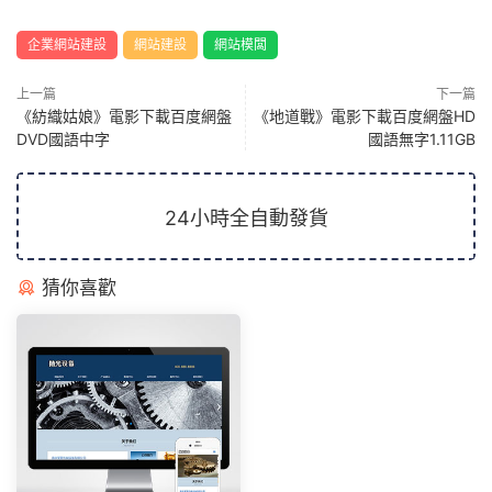
企業網站建設
網站建設
網站模闆
上一篇
下一篇
《紡織姑娘》電影下載百度網盤
《地道戰》電影下載百度網盤HD
DVD國語中字
國語無字1.11GB
24小時全自動發貨
猜你喜歡