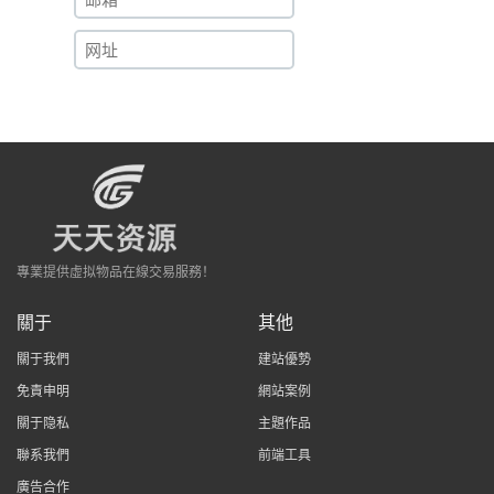
專業提供虛拟物品在線交易服務！
關于
其他
關于我們
建站優勢
免責申明
網站案例
關于隐私
主題作品
聯系我們
前端工具
廣告合作