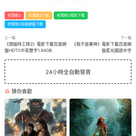
老闆娘3
老闆娘3下載
老闆娘3電影下載
老闆娘3百度網盤下載
上一篇
下一篇
《頭腦特工隊2》電影下載百度網
《我不是藥神》電影下載百度網
盤HDTC中英雙字1.94GB
盤藍光國語中字
24小時全自動發貨
猜你喜歡