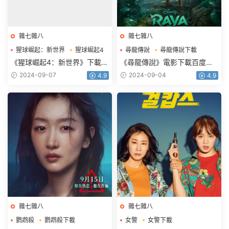
雜七雜八
雜七雜八
猩球崛起：新世界
猩球崛起4
尋龍傳說
尋龍傳說下載
猩球崛起4下載
尋龍傳說電影下載
《猩球崛起4：新世界》下載電
《尋龍傳說》電影下載百度網
影百度網盤BD國英雙語雙字
盤2021藍光國語英雙字
2024-09-07
2024-09-04
4.9
4.9
3.42GB
2.39GB
雜七雜八
雜七雜八
鹦鹉殺
鹦鹉殺下載
女警
女警下載