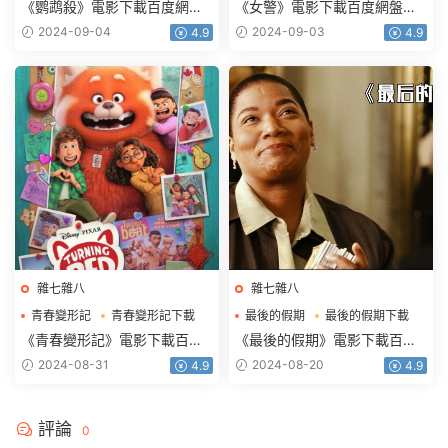
鹦鹉殺電影下載
女警電影下載
《鹦鹉殺》電影下載百度網盤
《女警》電影下載百度網盤
2023_HD國語中字2.16GB
HD.720p.韓語中字1.27GB
2024-09-04
2024-09-03
4.9
4.9
雜七雜八
雜七雜八
青春變形記
青春變形記下載
最後的假期
最後的假期下載
青春變形記電影下載
最後的假期電影下載
《青春變形記》電影下載百度
《最後的假期》電影下載百度
網盤藍光國粵英3語中字
網盤0.94G中英雙字
2024-08-31
2024-08-20
4.9
4.9
1.92GB
評論
0