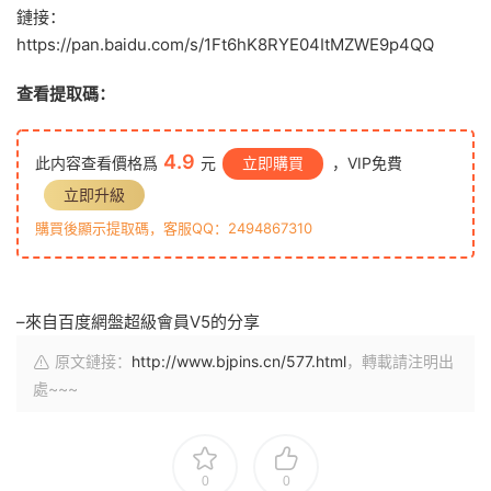
鏈接：
https://pan.baidu.com/s/1Ft6hK8RYE04ItMZWE9p4QQ
查看提取碼：
4.9
此内容查看價格爲
元
立即購買
，VIP免費
立即升級
購買後顯示提取碼，客服QQ：2494867310
–來自百度網盤超級會員V5的分享
原文鏈接：
http://www.bjpins.cn/577.html
，轉載請注明出
處~~~
0
0