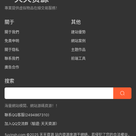
專業提供虛拟物品在線交易服務！
關于
其他
關于我們
建站優勢
免責申明
網站案例
關于隐私
主題作品
聯系我們
前端工具
廣告合作
搜索
海量網站模闆、網站源碼資源！！
聯系QQ客服(2494867310)
加入QQ交流群（驗證: 天天資源）
fuyinsh.com ©2025 天天資源 站内資源來源于網絡，若侵犯了您的合法權益，