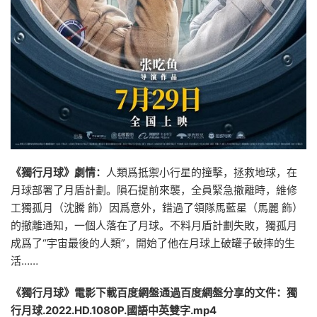
《獨行月球》劇情：
人類爲抵禦小行星的撞擊，拯救地球，在
月球部署了月盾計劃。隕石提前來襲，全員緊急撤離時，維修
工獨孤月（沈騰 飾）因爲意外，錯過了領隊馬藍星（馬麗 飾）
的撤離通知，一個人落在了月球。不料月盾計劃失敗，獨孤月
成爲了“宇宙最後的人類”，開始了他在月球上破罐子破摔的生
活……
《獨行月球》電影下載百度網盤通過百度網盤分享的文件：獨
行月球.2022.HD.1080P.國語中英雙字.mp4