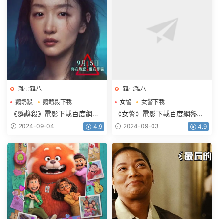
雜七雜八
雜七雜八
鹦鹉殺
鹦鹉殺下載
女警
女警下載
鹦鹉殺電影下載
女警電影下載
《鹦鹉殺》電影下載百度網盤
《女警》電影下載百度網盤
2023_HD國語中字2.16GB
HD.720p.韓語中字1.27GB
2024-09-04
2024-09-03
4.9
4.9