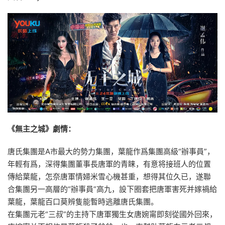
《無主之城》劇情：
唐氏集團是A市最大的勢力集團，葉龍作爲集團高級“辦事員”，
年輕有爲，深得集團董事長唐軍的青睐，有意将接班人的位置
傳給葉龍，怎奈唐軍情婦米雪心機甚重，想得其位久已，遂聯
合集團另一高層的“辦事員”高九，設下圈套把唐軍害死并嫁禍給
葉龍，葉龍百口莫辨隻能暫時逃離唐氏集團。
在集團元老“三叔”的主持下唐軍獨生女唐婉甯即刻從國外回來，