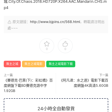
城.City.Of.Chaos.2018.HD720P.X264.AAC.Mandarin.CHS.m
p4
原文鏈接：
http://www.bjpins.cn/568.html
，轉載請注明出
處~~~
0
0
無主之城
無主之城電影
無主之城電影下載
上一篇
下一篇
《賽德克·巴萊(下)：彩虹橋》百
《阿凡達：水之道》電影下載百
度網盤下載BD賽德克語中字
度網盤4K高清5.60GB
1.92GB
24小時全自動發貨