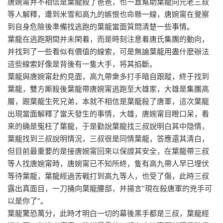
唐婉甯并不相信是葉龍殺了爸爸，也一直幫助葉龍向元老三叔
等人解釋，遭到米雪和高九的嫉恨也命懸一線，唐婉甯在覺察
到自身危險後準備找逃跑的葉龍當面質問清楚一些事情。
葉龍在逃跑期間并未閑着，而是時刻注意着唐氏集團的動向，
并找到了一些看似有價值的線索，可是無論葉龍用盡什麽辦法
這些線索好像是背後有一隻大手，将其掐斷。
葉龍與唐婉甯赴約見面，高九帶衆多打手暗自跟蹤，終于找到
葉龍，雙方厮殺後葉龍帶唐婉甯逃跑至大雄家，大雄是集團高
層，跟葉龍生死兄弟，本就不相信是葉龍殺了唐軍，這次葉龍
出現當面解釋了當天發生的事情，大雄，唐婉甯目瞪口呆，看
來的确是冤枉了葉龍，于是勸說葉龍找三叔說明白其中隐情，
葉龍找到三叔說明情況，三叔很是同情葉龍，答應還其清白，
但目前最重要的是接唐婉甯回來以保證其安全，在葉龍帶三叔
等人找唐婉甯時，唐婉甯已不知所終，隻有高九帶人早已埋伏
等待葉龍，葉龍經過苦戰打到高九等人，也受了傷，此時三叔
露出真面目，一刀捅向葉龍腰部，并揚言“現在殺唐軍的兇手可
以是你了”。
葉龍驚恐萬分，此時才明白一切的幕後黑手都是三叔，葉龍經