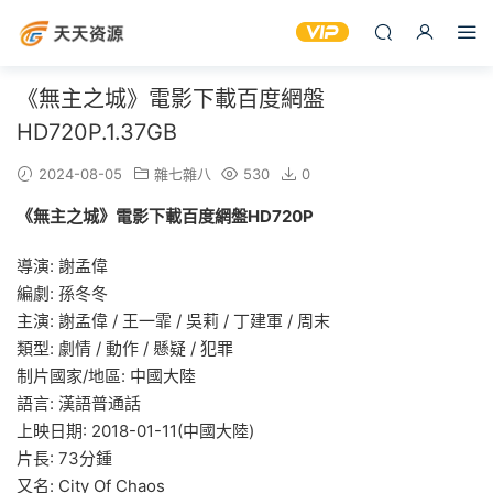
《無主之城》電影下載百度網盤
HD720P.1.37GB
2024-08-05
雜七雜八
530
0
《無主之城》電影下載百度網盤HD720P
導演
:
謝孟偉
編劇
:
孫冬冬
主演
:
謝孟偉 / 王一霏 / 吳莉 / 丁建軍 / 周末
類型:
劇情 / 動作 / 懸疑 / 犯罪
制片國家/地區:
中國大陸
語言:
漢語普通話
上映日期:
2018-01-11(中國大陸)
片長:
73分鍾
又名:
City Of Chaos