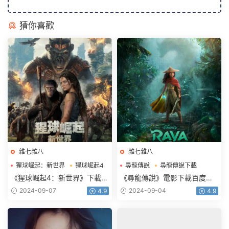
猜你喜歡
雜七雜八
雜七雜八
猩球崛起：新世界
猩球崛起4
尋龍傳說
尋龍傳說下載
猩球崛起4下載
尋龍傳說電影下載
《猩球崛起4：新世界》下載電
《尋龍傳說》電影下載百度網
影百度網盤BD國英雙語雙字
盤2021藍光國語英雙字
2024-09-07
2024-09-04
4.9
4.9
3.42GB
2.39GB