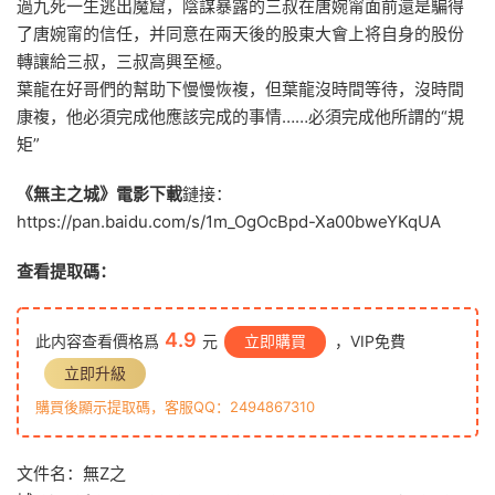
過九死一生逃出魔窟，陰謀暴露的三叔在唐婉甯面前還是騙得
了唐婉甯的信任，并同意在兩天後的股東大會上将自身的股份
轉讓給三叔，三叔高興至極。
葉龍在好哥們的幫助下慢慢恢複，但葉龍沒時間等待，沒時間
康複，他必須完成他應該完成的事情……必須完成他所謂的“規
矩”
《無主之城》電影下載
鏈接：
https://pan.baidu.com/s/1m_OgOcBpd-Xa00bweYKqUA
查看提取碼：
4.9
此内容查看價格爲
元
立即購買
，VIP免費
立即升級
購買後顯示提取碼，客服QQ：2494867310
文件名：無Z之