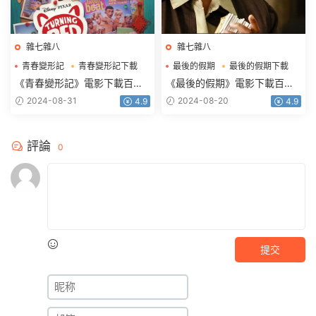
雜七雜八
雜七雜八
青春變形記
青春變形記下載
最後的假期
最後的假期下載
青春變形記電影下載
最後的假期電影下載
《青春變形記》電影下載百度
《最後的假期》電影下載百度
網盤藍光國粵英3語中字
網盤0.94G中英雙字
2024-08-31
2024-08-20
4.9
4.9
1.92GB
評論
0
提交