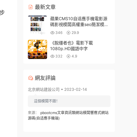
最新文章
步
蘋果CMS10自适應手機電影源
碼影視模闆高權重seo簡潔模改
闆
346
29.9
《脫缰者也》電影下載
1080p.HD國語中字
332
4.9
網友評論
北京網站建設公司 • 2023-02-14
這個模闆不錯！
來源：
pbootcms文章資訊類網站模闆響應式網站
源碼(自适應手機端)