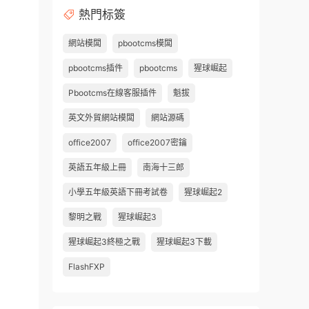
熱門标簽
網站模闆
pbootcms模闆
pbootcms插件
pbootcms
猩球崛起
Pbootcms在線客服插件
魁拔
英文外貿網站模闆
網站源碼
office2007
office2007密鑰
英語五年級上冊
南海十三郎
小學五年級英語下冊考試卷
猩球崛起2
黎明之戰
猩球崛起3
猩球崛起3終極之戰
猩球崛起3下載
FlashFXP