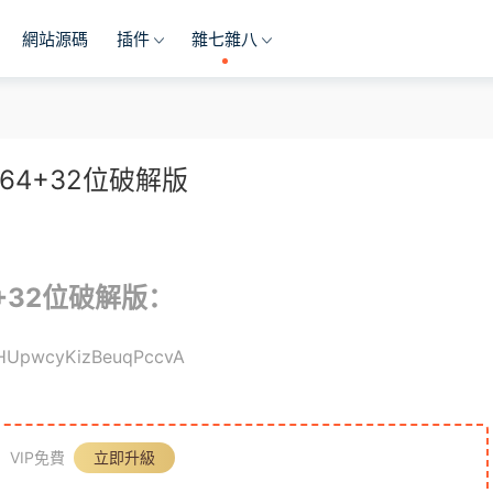
網站源碼
插件
雜七雜八
版/64+32位破解版
64+32位破解版：
sHUpwcyKizBeuqPccvA
，VIP免費
立即升級