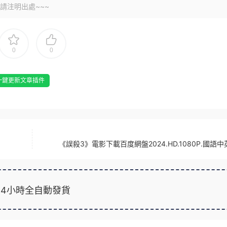
請注明出處~~~
0
0
ms一鍵更新文章插件
《誤殺3》電影下載百度網盤2024.HD.1080P.國語
24小時全自動發貨