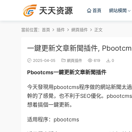
首頁
網站模闆
當前位置：
首頁
插件
網頁插件
正文
一鍵更新文章新聞插件, Pboot
2025-04-05
網頁插件
619
0
Pbootcms一鍵更新文章新聞插件
今天發現用pbootcms程序做的網站新聞
幹的了感覺，也不利于SEO優化。pboot
想着搞個一鍵更新。
适用程序：pbootcms