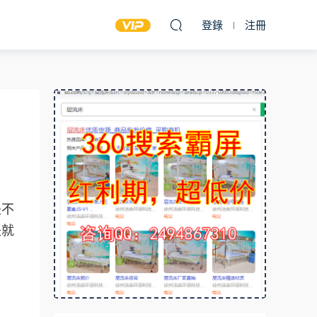
登錄
注冊
是不
是就