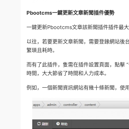
Pbootcms一鍵更新文章新聞插件優勢
一鍵更新Pbootcms文章該新聞插件插件最大
以往，若要更新文章新聞，需要登錄網站後
繁瑣且耗時。
而有了此插件，隻需在插件設置頁面，點擊 
時間，大大節省了時間和人力成本。
例如，一個新聞資訊網站有幾十條新聞，使