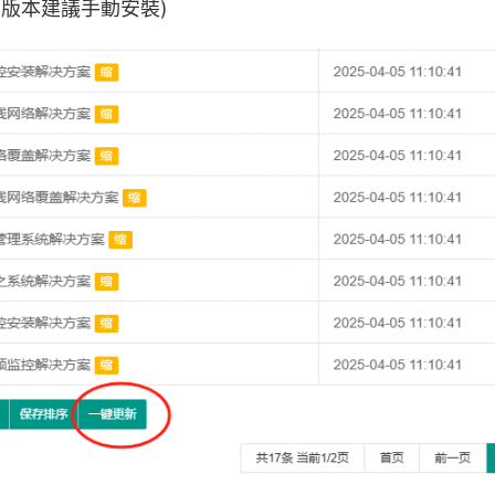
其它版本建議手動安裝)