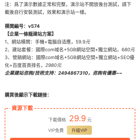
注：爲了演示數據正常和完整，演示站不開放後台測試，請下
載後自行安裝測試，效果和演示站一樣。
模闆編号：v574
【企業一條龍建站方案】
1、網站模闆：手機+電腦自适應，59.9
元
2、建站套餐：國際com域名+5GB網站空間+獨立網站，6
80元
3、營銷網站：國際com域名+5GB網站空間+獨立網站+SEO優
化+百度首頁排名，
2980元
企業建站咨詢/技術支持：2494867310，咨詢有優惠~~
購買後顯示下載鏈接：
資源下載
29.9
下載價格
元
VIP免費
升級VIP