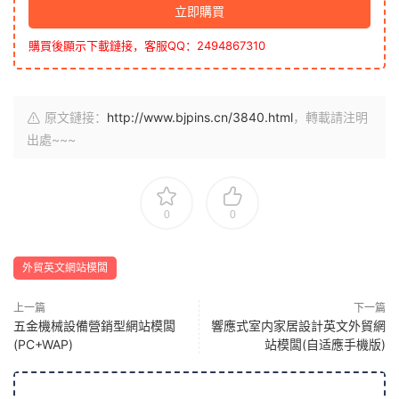
立即購買
購買後顯示下載鏈接，客服QQ：2494867310
原文鏈接：
http://www.bjpins.cn/3840.html
，轉載請注明
出處~~~
0
0
外貿英文網站模闆
上一篇
下一篇
五金機械設備營銷型網站模闆
響應式室内家居設計英文外貿網
(PC+WAP)
站模闆(自适應手機版)