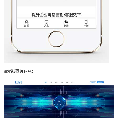
電腦版圖片預覽：