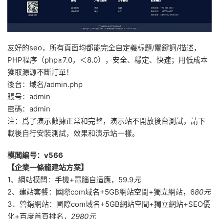
友好的seo，所有頁面均都能完全自定義标題/關鍵詞/描述，
PHP程序（php≥7.0，＜8.0），安全、穩定、快速；用低成本
獲取源源不斷訂單！
後台：域名/admin.php
賬号：admin
密碼：admin
注：爲了演示數據正常和完整，演示站不開放後台測試，請下
載後自行安裝測試，效果和演示站一樣。
模闆編号：v566
【企業一條龍建站方案】
1、網站模闆：手機+電腦自适應，59.9
元
2、建站套餐：國際com域名+5GB網站空間+獨立網站，6
80元
3、營銷網站：國際com域名+5GB網站空間+獨立網站+SEO優
化+百度首頁排名，
2980元