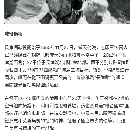
戰役過程
長津湖戰役開始于1950年11月27日，當天傍晚，志願軍10萬大
軍已經隐藏在朝鮮北部廣袤的山地和叢林當中了，20軍位于長
津湖西側；27軍位于長津湖北部和東北部。兩軍分别以陸戰1師
兩個團和第7師的31團級戰鬥隊爲主攻目标，後對下碣隅裏進行
圍攻，繼而在從下碣隅裏至興南的一條被稱爲“長隘路”的通道上
展開課光自根萬優圍追堵截。
在零下30-40攝氏度的嚴寒中苦鬥20天之後，美軍殘部在7艘航
空母艦的掩護下，利用海路脫離戰場，這也意味着“聯合國軍”全
部被逐出朝鮮東北部。在這次戰役中，中國人民志願軍憑着鋼
鐵意志和英勇無畏的戰鬥精神，征服了極度惡劣的環境，打退
了美軍最精銳的王牌部隊。