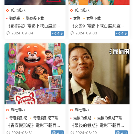
雜七雜八
雜七雜八
鹦鹉殺
鹦鹉殺下載
女警
女警下載
鹦鹉殺電影下載
女警電影下載
《鹦鹉殺》電影下載百度網盤
《女警》電影下載百度網盤
2023_HD國語中字2.16GB
HD.720p.韓語中字1.27GB
2024-09-04
2024-09-03
4.9
4.9
雜七雜八
雜七雜八
青春變形記
青春變形記下載
最後的假期
最後的假期下載
青春變形記電影下載
最後的假期電影下載
《青春變形記》電影下載百度
《最後的假期》電影下載百度
網盤藍光國粵英3語中字
網盤0.94G中英雙字
2024-08-31
2024-08-20
4.9
4.9