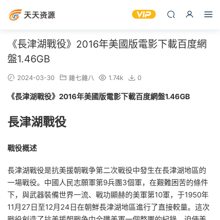
《長津湖戰役》2016年美國版電影下載百度網
盤1.46GB
2024-03-30
雜七雜八
1.74k
0
《長津湖戰役》2016年美國版電影下載百度網盤1.46GB
長津湖戰役
戰役概述
長津湖戰役是抗美援朝戰争第二次戰役中發生在長津湖地區的
一場戰役。中國人民志願軍第9兵團3個軍，在艱難困苦的條件
下，與武器裝備世界一流、戰功顯赫的美軍第10軍，于1950年
11月27日至12月24日在朝鮮長津湖地區進行了直接較量。這次
戰役創造了抗美援朝戰争中全殲美軍一個整團的紀錄，迫使美