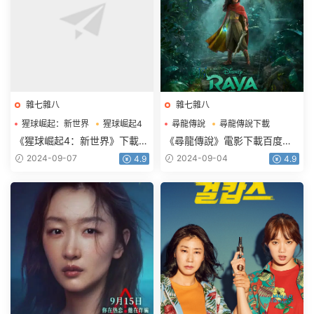
雜七雜八
雜七雜八
猩球崛起：新世界
猩球崛起4
尋龍傳說
尋龍傳說下載
猩球崛起4下載
尋龍傳說電影下載
《猩球崛起4：新世界》下載電
《尋龍傳說》電影下載百度網
影百度網盤BD國英雙語雙字
盤2021藍光國語英雙字
2024-09-07
2024-09-04
4.9
4.9
3.42GB
2.39GB