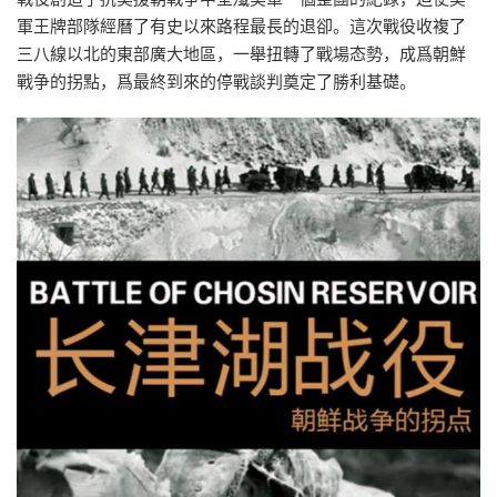
軍王牌部隊經曆了有史以來路程最長的退卻。這次戰役收複了
三八線以北的東部廣大地區，一舉扭轉了戰場态勢，成爲朝鮮
戰争的拐點，爲最終到來的停戰談判奠定了勝利基礎。