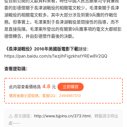
從目前公開的文獻資料來看，時任中國人民志願軍司令員兼政
委的彭德懷關于長津湖戰役的相關電文較少，毛澤東關于長津
湖戰役的相關電文較多，其中大部分涉及到第9兵團的作戰任
務。但事實上，毛澤東對于長津湖戰役是間接性的指導，而不
是直接指揮。毛澤東所發出的有關第9兵團事項的電文大都經彭
德懷轉告，并由彭德懷作最後的決斷。
《長津湖戰役》2016年美國版電影下載
鏈接：
https://pan.baidu.com/s/1ezjIhFigzkhstYREw8V2QQ
查看提取碼：
4.8
此内容查看價格爲
元
立即購買
購買後顯示提取碼，客服QQ：2494867310
原文鏈接：
http://www.bjpins.cn/373.html
，轉載請注明出
處~~~