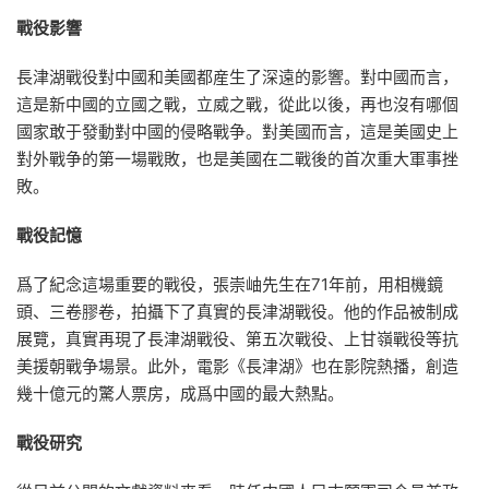
戰役影響
長津湖戰役對中國和美國都産生了深遠的影響。對中國而言，
這是新中國的立國之戰，立威之戰，從此以後，再也沒有哪個
國家敢于發動對中國的侵略戰争。對美國而言，這是美國史上
對外戰争的第一場戰敗，也是美國在二戰後的首次重大軍事挫
敗。
戰役記憶
爲了紀念這場重要的戰役，張崇岫先生在71年前，用相機鏡
頭、三卷膠卷，拍攝下了真實的長津湖戰役。他的作品被制成
展覽，真實再現了長津湖戰役、第五次戰役、上甘嶺戰役等抗
美援朝戰争場景。此外，電影《長津湖》也在影院熱播，創造
幾十億元的驚人票房，成爲中國的最大熱點。
戰役研究