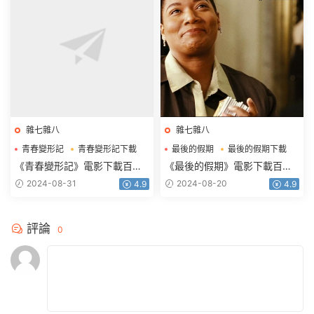
雜七雜八
雜七雜八
青春變形記
青春變形記下載
最後的假期
最後的假期下載
青春變形記電影下載
最後的假期電影下載
《青春變形記》電影下載百度
《最後的假期》電影下載百度
網盤藍光國粵英3語中字
網盤0.94G中英雙字
2024-08-31
2024-08-20
4.9
4.9
1.92GB
評論
0