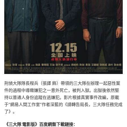
刑偵大隊隊長程兵（張譯 飾）帶領的三大隊在辦理一起惡性案
件的過程中導緻嫌犯之一意外死亡，被判入獄。出獄後依然堅
持以普通人身份追蹤在逃嫌犯。影片根據真實事件改編，原載
于“網易人間工作室”作者深藍的《請轉告局長，三大隊任務完成
了》。
《三大隊 電影版》百度網盤下載鏈接：