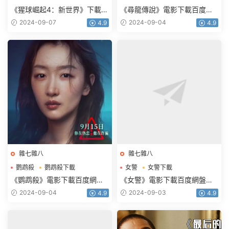
猩球崛起4下載
尋龍傳說電影下載
《猩球崛起4：新世界》下載電
《尋龍傳說》電影下載百度網
影百度網盤BD國英雙語雙字
盤2021藍光國語英雙字
2024-09-07
2024-09-04
4.9
4.9
3.42GB
2.39GB
雜七雜八
雜七雜八
鹦鹉殺
鹦鹉殺下載
女警
女警下載
鹦鹉殺電影下載
女警電影下載
《鹦鹉殺》電影下載百度網盤
《女警》電影下載百度網盤
2023_HD國語中字2.16GB
HD.720p.韓語中字1.27GB
2024-09-04
2024-09-03
4.9
4.9