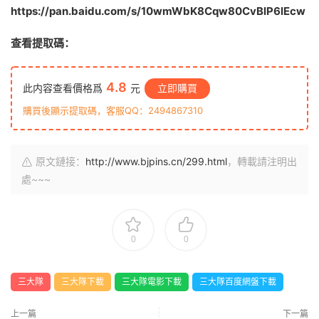
https://pan.baidu.com/s/10wmWbK8Cqw80CvBlP6lEcw
查看提取碼：
4.8
此内容查看價格爲
元
立即購買
購買後顯示提取碼，客服QQ：2494867310
原文鏈接：
http://www.bjpins.cn/299.html
，轉載請注明出
處~~~
0
0
三大隊
三大隊下載
三大隊電影下載
三大隊百度網盤下載
上一篇
下一篇