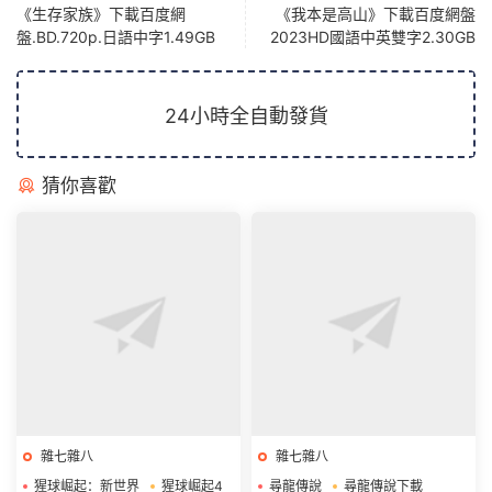
《生存家族》下載百度網
《我本是高山》下載百度網盤
盤.BD.720p.日語中字1.49GB
2023HD國語中英雙字2.30GB
24小時全自動發貨
猜你喜歡
雜七雜八
雜七雜八
猩球崛起：新世界
猩球崛起4
尋龍傳說
尋龍傳說下載