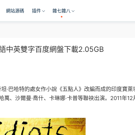
網站源碼
插件
雜七雜八
語中英雙字百度網盤下載2.05GB
坦·巴哈特的處女作小說《五點人》改編而成的印度寶萊
萬、沙爾曼·喬什、卡琳娜·卡普等聯袂出演。2011年12