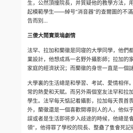
生，公然頂撞院長，并質疑他的教學方法，
起模範學生——綽号“消音器”的查爾圖的不
告而别…
三傻大鬧寶萊塢劇情
法罕、拉加和蘭徹是同寝的大學同學，他們
業設計，他想成爲一名野外攝影師；拉加的
家庭的經濟狀況；而蘭徹的身世一直是一個
大學裏的生活總是和學習、考試、愛情相伴
常的熱愛和天賦。而另外兩個室友法罕和拉
學生。法罕每天惦記着攝影，拉加每天畏首
外，蘭徹還是一個喜歡開導别人的人，他似
誤或者是生活即将步入歧途的時候，他總是會
領”，他得罪了學校的院長、整蠱了隻會死記