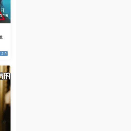
載
4.9