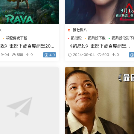
八
雜七雜八
尋龍傳說下載
鹦鹉殺
鹦鹉殺下載
鹦鹉殺電影下
電影下載
說》電影下載百度網盤2021
《鹦鹉殺》電影下載百度網盤
英雙字2.39GB
2023_HD國語中字2.16GB
09-04
859
0
2024-09-04
603
0
4.9