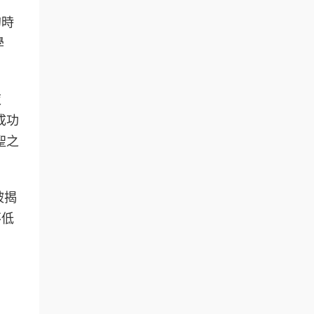
的時
學
夜
成功
聖之
被揭
不低