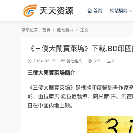
首頁
網站模闆
當前位置：
首頁
雜七雜八
正文
《三傻大鬧寶萊塢》下載.BD印國
2024-02-17
雜七雜八
639
0
三傻大鬧寶萊塢簡介
《三傻大鬧寶萊塢》是根據印度暢銷書作家奇
影，由拉庫馬·希拉尼執導，阿米爾·汗、馬德哈
日在中國内地上映。