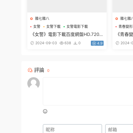
雜七雜八
雜七雜
女警
女警下載
女警電影下載
青春變形
青春變形
《女警》電影下載百度網盤HD.720p.
《青春
韓語中字1.27GB
光國粵英3
2024-09-03
638
0
2024-0
4.9
評論
0