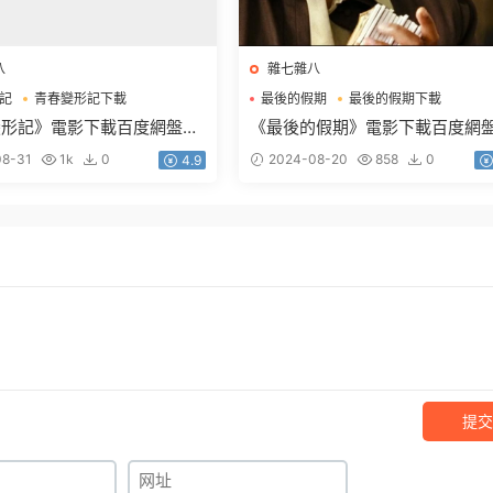
八
雜七雜八
記
青春變形記下載
最後的假期
最後的假期下載
記電影下載
最後的假期電影下載
變形記》電影下載百度網盤藍
《最後的假期》電影下載百度網
語中字1.92GB
0.94G中英雙字
8-31
1k
0
2024-08-20
858
0
4.9
提交