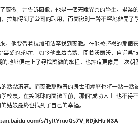
給了蘭徹，并告訴蘭徹，他是一個天賦異禀的學生。畢業
請，拉加得到了公司的聘用，而蘭徹則一聲不響地離開了
回來，他要帶着拉加和法罕找到蘭徹。在他被整蠱的那個
“事業的成功”。如今他拿着高薪、開着沃爾沃，自诩爲“
模糊的地址便走上了尋找蘭徹的旅程。也許這更像是一次朝
活的點點滴滴。而蘭徹那離奇的身世和經曆也将一點一點
學校裏，在笑眯眯的蘭徹面前，那個“成功人士”也不得
河的姑娘最終也找到了自己的幸福。
idu.com/s/1yItYrucQs7V_RDjkHtrN3A