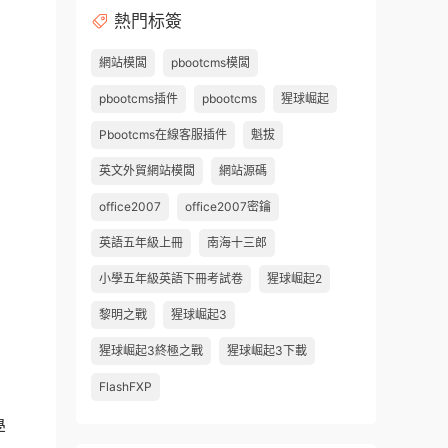
熱門标簽
網站模闆
pbootcms模闆
pbootcms插件
pbootcms
猩球崛起
Pbootcms在線客服插件
魁拔
英文外貿網站模闆
網站源碼
office2007
office2007密鑰
英語五年級上冊
南海十三郎
小學五年級英語下冊考試卷
猩球崛起2
黎明之戰
猩球崛起3
猩球崛起3終極之戰
猩球崛起3下載
FlashFXP
學