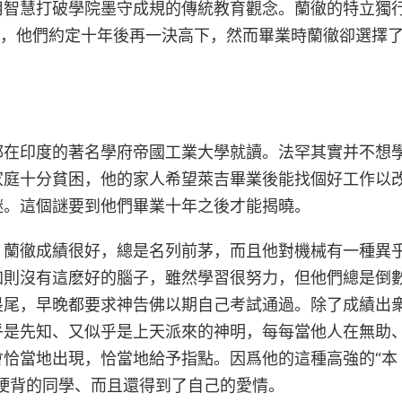
用智慧打破學院墨守成規的傳統教育觀念。蘭徹的特立獨
滿，他們約定十年後再一決高下，然而畢業時蘭徹卻選擇
都在印度的著名學府帝國工業大學就讀。法罕其實并不想
家庭十分貧困，他的家人希望萊吉畢業後能找個好工作以
謎。這個謎要到他們畢業十年之後才能揭曉。
。蘭徹成績很好，總是名列前茅，而且他對機械有一種異
加則沒有這麽好的腦子，雖然學習很努力，但他們總是倒
畏尾，早晚都要求神告佛以期自己考試通過。除了成績出
乎是先知、又似乎是上天派來的神明，每每當他人在無助
恰當地出現，恰當地給予指點。因爲他的這種高強的“本
硬背的同學、而且還得到了自己的愛情。