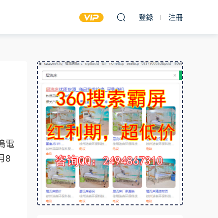
登錄
注冊
塢電
月8