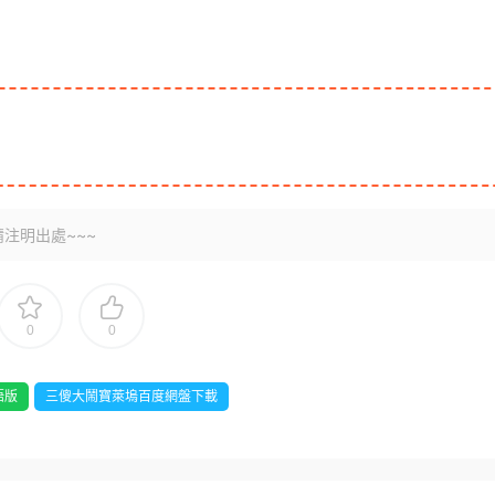
注明出處~~~
0
0
語版
三傻大鬧寶萊塢百度網盤下載