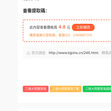
查看提取碼：
4.8
此内容查看價格爲
元
立即購買
購買後顯示提取碼，客服QQ：2494867310
原文鏈接：
http://www.bjpins.cn/246.html
，轉載請
三傻大鬧寶萊塢
三傻大鬧寶萊塢下載
三傻大鬧寶萊塢國