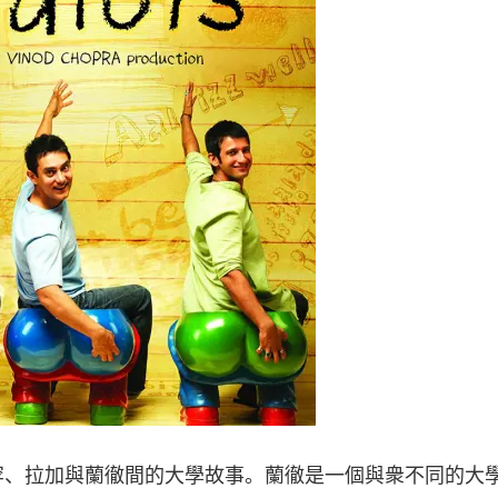
罕、拉加與蘭徹間的大學故事。蘭徹是一個與衆不同的大