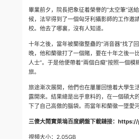
畢業前夕，院長把象征着榮譽的“太空筆”送
候，法罕得到了一個匈牙利攝影師的工作邀
校。他去了哪裏，沒有人知道。
十年之後，當年被蘭徹整蠱的“消音器”找了
晚，他和蘭徹打了一個賭，要在十年之後一比
人士”。于是他便帶着“兩個白癡”按照一個
旅。
旅途漸次展開，他們也在屢屢回憶着大學生
露開來。結果總是出乎意料的，在一個碩大的
下了自己高傲的腦袋。而當年和蘭徹一墜愛
三傻大鬧寶萊塢百度網盤下載鏈接：https://pan.ba
視頻大小：2.05GB