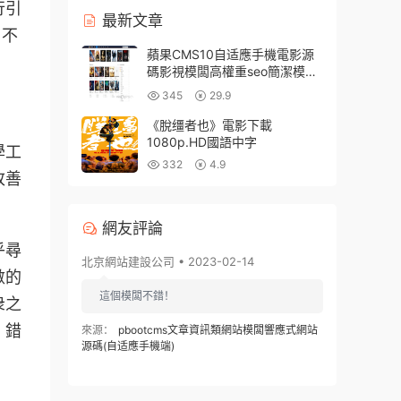
行引
最新文章
了不
蘋果CMS10自适應手機電影源
碼影視模闆高權重seo簡潔模改
闆
345
29.9
《脫缰者也》電影下載
1080p.HD國語中字
學工
332
4.9
改善
網友評論
乎尋
北京網站建設公司 • 2023-02-14
數的
這個模闆不錯！
衆之
、錯
來源：
pbootcms文章資訊類網站模闆響應式網站
源碼(自适應手機端)