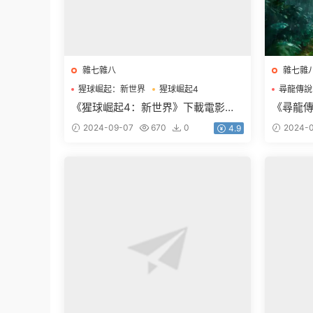
雜七雜八
雜七雜
猩球崛起：新世界
猩球崛起4
尋龍傳說
猩球崛起4下載
尋龍傳說
《猩球崛起4：新世界》下載電影百
《尋龍傳
度網盤BD國英雙語雙字3.42GB
藍光國語
2024-09-07
670
0
2024-
4.9