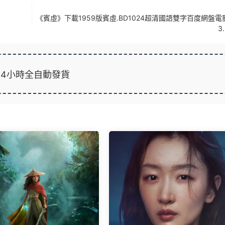
《賓虛》下載1959版賓虛.BD1024超清國語雙字百度網盤電
3
24小時全自動發貨