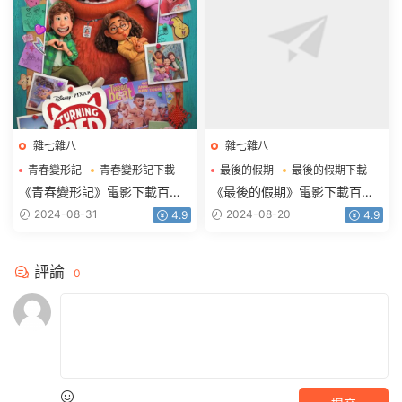
雜七雜八
雜七雜八
青春變形記
青春變形記下載
最後的假期
最後的假期下載
青春變形記電影下載
最後的假期電影下載
《青春變形記》電影下載百度
《最後的假期》電影下載百度
網盤藍光國粵英3語中字
網盤0.94G中英雙字
2024-08-31
2024-08-20
4.9
4.9
1.92GB
評論
0