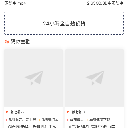
英雙字.mp4
2.65GB.BD中英雙字
24小時全自動發貨
猜你喜歡
雜七雜八
雜七雜八
猩球崛起：新世界
猩球崛起4
尋龍傳說
尋龍傳說下載
猩球崛起4下載
尋龍傳說電影下載
《猩球崛起4：新世界》下載電
《尋龍傳說》電影下載百度網