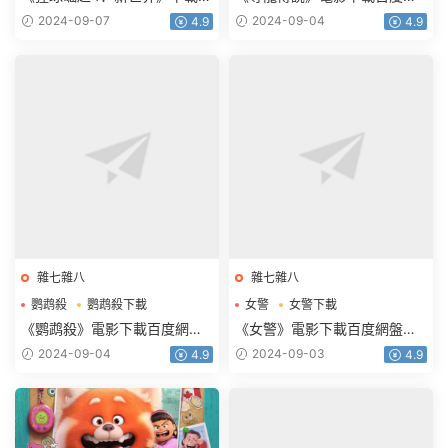
影百度網盤BD國英雙語雙字
盤2021藍光國語英雙字
2024-09-07
2024-09-04
4.9
4.9
3.42GB
2.39GB
雜七雜八
雜七雜八
鹦鹉殺
鹦鹉殺下載
女警
女警下載
鹦鹉殺電影下載
女警電影下載
《鹦鹉殺》電影下載百度網盤
《女警》電影下載百度網盤
2023_HD國語中字2.16GB
HD.720p.韓語中字1.27GB
2024-09-04
2024-09-03
4.9
4.9