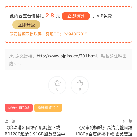
2.8
此内容查看價格爲
元
立即購買
，VIP免費
立即升級
購買後顯示提取碼，客服QQ：2494867310
原文鏈接：
http://www.bjpins.cn/201.html
，轉載請注明出
處~~~
0
0
商鋪租賃協議
商鋪租賃合同
上一篇
下一篇
《珍珠港》國語百度網盤下載
《父輩的旗幟》高清完整國語
BD1280超清3.91GB國英雙語中
1080p百度網盤下載.國英雙語