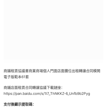
商鋪租賃協議書商業商場個人門面店面攤位出租轉讓合同模闆
電子版範本61套
商鋪店面租賃合同轉讓協議下載鏈接：
https://pan.baidu.com/s/1l7_ThNKKZ-6_Unfb9b2Pyg
支付後顯示提取碼：