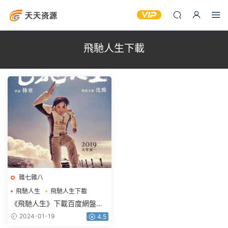
飛馳人生下載
雜七雜八
飛馳人生
飛馳人生下載
飛馳人生百度網盤下載
《飛馳人生》下載百度網盤
2019BD國語中字1.09GB
2024-01-19
4.5