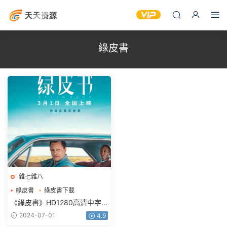
綠皮書
雜七雜八
綠皮書
綠皮書下載
綠皮書電影下載
《綠皮書》HD1280高清中字
版.mp4綠皮書百度網盤下載
2024-07-01
4.9
1.67GB