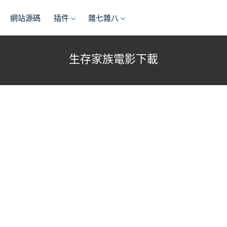
網站源碼
插件
雜七雜八
生存家族電影下載