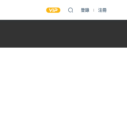
登錄
注冊